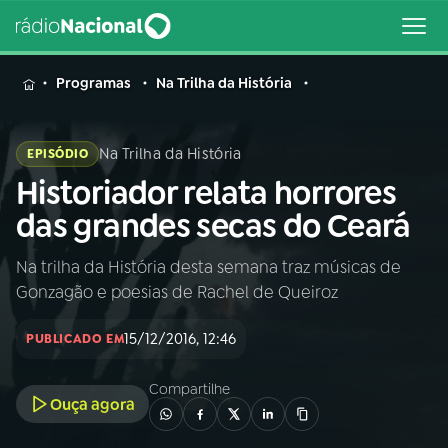
MENU
Programas
Na Trilha da História
Na Trilha da História
EPISÓDIO
Historiador relata horrores
Buscar
na
das grandes secas do Ceará
Rádio
Buscar
Nacional
Na trilha da História desta semana traz músicas de
Gonzagão e poesias de Rachel de Queiroz
AO VIVO
15/12/2016, 12:46
PUBLICADO EM
01
INÍCIO
Compartilhe
Ouça agora
02
A RÁDIO