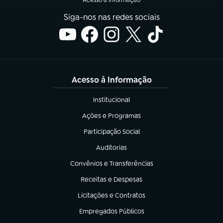
Siga-nos nas redes sociais
Acesso à Informação
Institucional
(abre em nova aba)
Ações e Programas
(abre em nova aba)
Participação Social
(abre em nova aba)
Auditorias
(abre em nova aba)
Convênios e Transferências
(abre em nova aba)
Receitas e Despesas
(abre em nova aba)
Licitações e Contratos
(abre em nova aba)
Empregados Públicos
(abre em nova aba)