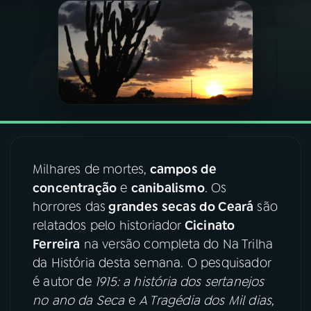
03
PROGRAMAÇÃO
04
PROGRAMAS
05
PODCASTS
Milhares de mortes,
campos de
06
VIDEOCASTS
concentração
e
canibalismo
. Os
horrores das
grandes secas do Ceará
são
07
ÚLTIMAS
relatados pelo historiador
Cicinato
Ferreira
na versão completa do Na Trilha
da História desta semana. O pesquisador
08
FESTIVAL DE MÚSICA
é autor de
1915: a história dos sertanejos
no ano da Seca
e
A Tragédia dos Mil dias
,
ACOMPANHE A RÁDIO NACIONAL