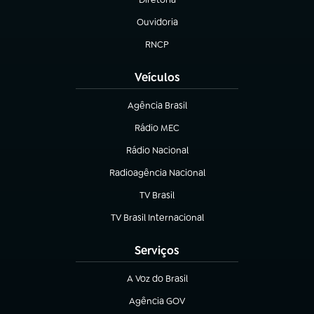
(abre em nova aba)
Ouvidoria
(abre em nova aba)
RNCP
(abre em nova aba)
Veículos
Agência Brasil
(abre em nova aba)
Rádio MEC
(abre em nova aba)
Rádio Nacional
Radioagência Nacional
(abre em nova aba)
TV Brasil
(abre em nova aba)
TV Brasil Internacional
(abre em nova aba)
Serviços
A Voz do Brasil
(abre em nova aba)
Agência GOV
(abre em nova aba)