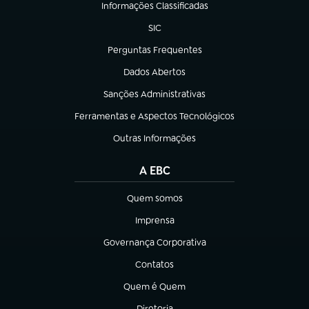
Informações Classificadas
(abre em nova aba)
SIC
(abre em nova aba)
Perguntas Frequentes
(abre em nova aba)
Dados Abertos
(abre em nova aba)
Sanções Administrativas
(abre em nova aba)
Ferramentas e Aspectos Tecnológicos
(abre em nova aba)
Outras Informações
(abre em nova aba)
A EBC
Quem somos
(abre em nova aba)
Imprensa
(abre em nova aba)
Governança Corporativa
(abre em nova aba)
Contatos
(abre em nova aba)
Quem é Quem
(abre em nova aba)
Diretoria