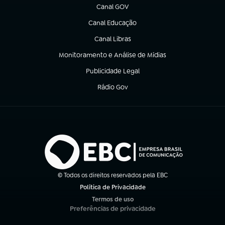
Canal GOV
(abre em nova aba)
Canal Educação
(abre em nova aba)
Canal Libras
(abre em nova aba)
Monitoramento e Análise de Mídias
(abre em nova aba)
Publicidade Legal
(abre em nova aba)
Rádio Gov
(abre em nova aba)
© Todos os direitos reservados pela EBC
Política de Privacidade
(abre em nova aba)
Termos de uso
(abre em nova aba)
Preferências de privacidade