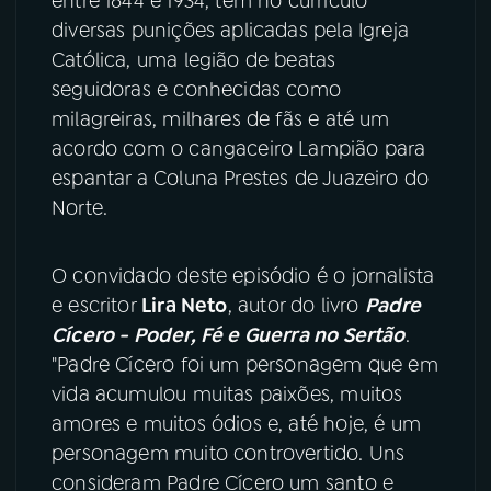
entre 1844 e 1934, tem no currículo
diversas punições aplicadas pela Igreja
YouTube
Facebook
Católica, uma legião de beatas
seguidoras e conhecidas como
Instagram
X
milagreiras, milhares de fãs e até um
acordo com o cangaceiro Lampião para
TikTok
espantar a Coluna Prestes de Juazeiro do
Norte.
O convidado deste episódio é o jornalista
e escritor
Lira Neto
, autor do livro
Padre
Cícero - Poder, Fé e Guerra no Sertão
.
"Padre Cícero foi um personagem que em
vida acumulou muitas paixões, muitos
amores e muitos ódios e, até hoje, é um
personagem muito controvertido. Uns
consideram Padre Cícero um santo e