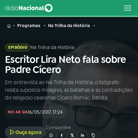
MENU
Programas
Na Trilha da História
Na Trilha da História
EPISÓDIO
Escritor Lira Neto fala sobre
Buscar
na
Padre Cícero
Rádio
Buscar
Nacional
Em entrevista ao Na Trilha da História, o biógrafo
relata supostos milagres, as batalhas e as contradições
AO VIVO
do religioso cearense Cícero Romão Batista
16/05/2017, 17:24
01
INÍCIO
NO AR EM
Compartilhe
Ouça agora
02
A RÁDIO