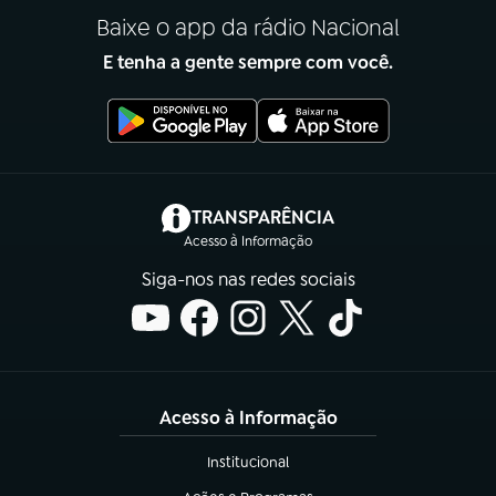
Baixe o app da rádio Nacional
E tenha a gente sempre com você.
(abre em nova aba)
TRANSPARÊNCIA
Acesso à Informação
Siga-nos nas redes sociais
Acesso à Informação
Institucional
(abre em nova aba)