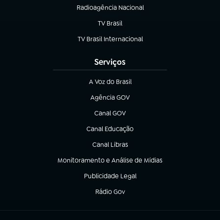
Radioagência Nacional
(abre em nova aba)
TV Brasil
(abre em nova aba)
TV Brasil Internacional
(abre em nova aba)
Serviços
A Voz do Brasil
(abre em nova aba)
Agência GOV
(abre em nova aba)
Canal GOV
(abre em nova aba)
Canal Educação
(abre em nova aba)
Canal Libras
(abre em nova aba)
Monitoramento e Análise de Mídias
(abre em nova aba)
Publicidade Legal
(abre em nova aba)
Rádio Gov
(abre em nova aba)