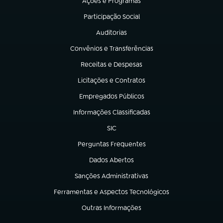
Ações e Programas
(abre em nova aba)
Participação Social
(abre em nova aba)
Auditorias
(abre em nova aba)
Convênios e Transferências
(abre em nova aba)
Receitas e Despesas
(abre em nova aba)
Licitações e Contratos
(abre em nova aba)
Empregados Públicos
(abre em nova aba)
Informações Classificadas
(abre em nova aba)
SIC
(abre em nova aba)
Perguntas Frequentes
(abre em nova aba)
Dados Abertos
(abre em nova aba)
Sanções Administrativas
(abre em nova aba)
Ferramentas e Aspectos Tecnológicos
(abre em nova aba)
Outras Informações
(abre em nova aba)