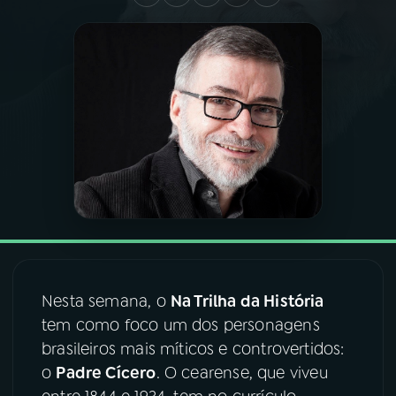
03
PROGRAMAÇÃO
04
PROGRAMAS
05
PODCASTS
06
VIDEOCASTS
07
ÚLTIMAS
Nesta semana, o
Na Trilha da História
tem como foco um dos personagens
08
FESTIVAL DE MÚSICA
brasileiros mais míticos e controvertidos:
o
Padre Cícero
. O cearense, que viveu
ACOMPANHE A RÁDIO NACIONAL