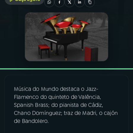
03
PROGRAMAÇÃO
04
PROGRAMAS
05
PODCASTS
06
VIDEOCASTS
Música do Mundo destaca o Jazz-
07
ÚLTIMAS
Flamenco do quinteto de Valência,
Spanish Brass; do pianista de Cádiz,
Chano Domínguez; traz de Madri, o cajón
08
FESTIVAL DE MÚSICA
de Bandolero.
ACOMPANHE A RÁDIO NACIONAL