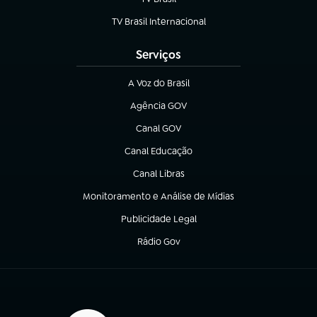
(abre em nova aba)
TV Brasil Internacional
(abre em nova aba)
Serviços
A Voz do Brasil
(abre em nova aba)
Agência GOV
(abre em nova aba)
Canal GOV
(abre em nova aba)
Canal Educação
(abre em nova aba)
Canal Libras
(abre em nova aba)
Monitoramento e Análise de Mídias
(abre em nova aba)
Publicidade Legal
(abre em nova aba)
Rádio Gov
(abre em nova aba)