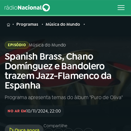
MENU
Programas
Música do Mundo
Música do Mundo
EPISÓDIO
Spanish Brass, Chano
Buscar
na
Domínguez e Bandolero
Rádio
Buscar
trazem Jazz-Flamenco da
Nacional
Espanha
AO VIVO
Programa apresenta temas do álbum "Puro de Oliva"
01
INÍCIO
10/11/2024, 22:00
NO AR EM
02
A RÁDIO
Compartilhe
Ouça agora