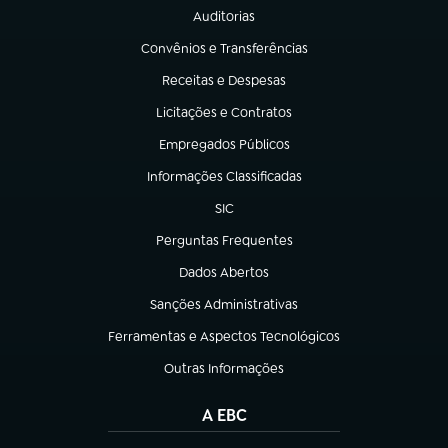
Auditorias
(abre em nova aba)
Convênios e Transferências
(abre em nova aba)
Receitas e Despesas
(abre em nova aba)
Licitações e Contratos
(abre em nova aba)
Empregados Públicos
(abre em nova aba)
Informações Classificadas
(abre em nova aba)
SIC
(abre em nova aba)
Perguntas Frequentes
(abre em nova aba)
Dados Abertos
(abre em nova aba)
Sanções Administrativas
(abre em nova aba)
Ferramentas e Aspectos Tecnológicos
(abre em nova aba)
Outras Informações
(abre em nova aba)
A EBC