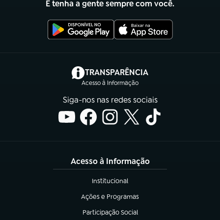
E tenha a gente sempre com você.
(abre em nova aba)
TRANSPARÊNCIA
Acesso à Informação
Siga-nos nas redes sociais
Acesso à Informação
Institucional
(abre em nova aba)
Ações e Programas
(abre em nova aba)
Participação Social
(abre em nova aba)