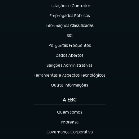
Licitações e Contratos
(abre em nova aba)
Empregados Públicos
(abre em nova aba)
Informações Classificadas
(abre em nova aba)
SIC
(abre em nova aba)
Perguntas Frequentes
(abre em nova aba)
Dados Abertos
(abre em nova aba)
Sanções Administrativas
(abre em nova aba)
Ferramentas e Aspectos Tecnológicos
(abre em nova aba)
Outras Informações
(abre em nova aba)
A EBC
Quem somos
(abre em nova aba)
Imprensa
(abre em nova aba)
Governança Corporativa
(abre em nova aba)