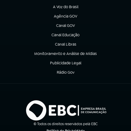
A Voz do Brasil
(abre em nova aba)
Agência GOV
(abre em nova aba)
Canal GOV
(abre em nova aba)
Canal Educação
(abre em nova aba)
Canal Libras
(abre em nova aba)
Monitoramento e Análise de Mídias
(abre em nova aba)
Publicidade Legal
(abre em nova aba)
Rádio Gov
(abre em nova aba)
© Todos os direitos reservados pela EBC