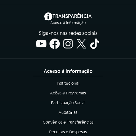
(abre em nova aba)
TRANSPARÊNCIA
Acesso à Informação
Siga-nos nas redes sociais
Acesso à Informação
Institucional
(abre em nova aba)
Ações e Programas
(abre em nova aba)
Participação Social
(abre em nova aba)
Auditorias
(abre em nova aba)
Convênios e Transferências
(abre em nova aba)
Receitas e Despesas
(abre em nova aba)