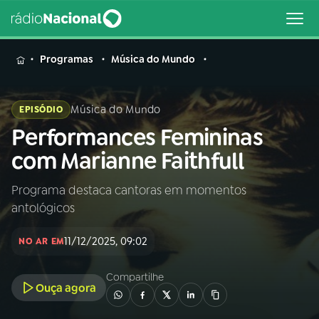
MENU
Programas
Música do Mundo
Música do Mundo
EPISÓDIO
Performances Femininas
Buscar
na
com Marianne Faithfull
Rádio
Buscar
Nacional
Programa destaca cantoras em momentos
antológicos
AO VIVO
11/12/2025, 09:02
NO AR EM
01
INÍCIO
Compartilhe
Ouça agora
02
A RÁDIO