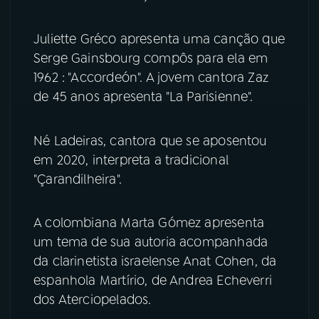
YouTube
Facebook
Juliette Gréco apresenta uma canção que
Serge Gainsbourg compôs para ela em
Instagram
X
1962 : "Accordeón". A jovem cantora Zaz
de 45 anos apresenta "La Parisienne".
TikTok
Né Ladeiras, cantora que se aposentou
em 2020, interpreta a tradicional
"Çarandilheira".
A colombiana Marta Gómez apresenta
um tema de sua autoria acompanhada
da clarinetista israelense Anat Cohen, da
espanhola Martírio, de Andrea Echeverri
dos Aterciopelados.