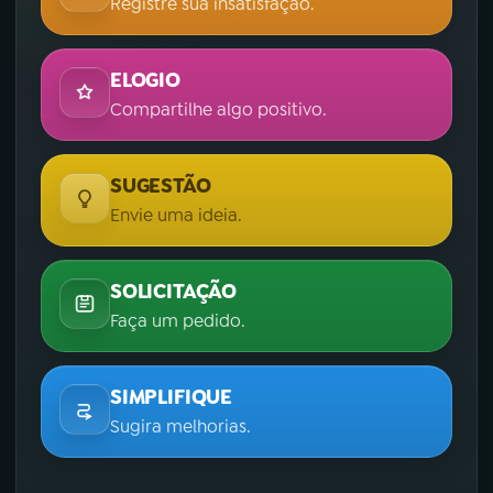
Registre sua insatisfação.
ELOGIO
Compartilhe algo positivo.
SUGESTÃO
Envie uma ideia.
SOLICITAÇÃO
Faça um pedido.
SIMPLIFIQUE
Sugira melhorias.