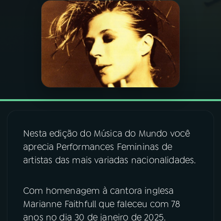
03
PROGRAMAÇÃO
04
PROGRAMAS
05
PODCASTS
06
VIDEOCASTS
Nesta edição do Música do Mundo você
aprecia Performances Femininas de
07
ÚLTIMAS
artistas das mais variadas nacionalidades.
08
FESTIVAL DE MÚSICA
Com homenagem à cantora inglesa
Marianne Faithfull que faleceu com 78
anos no dia 30 de janeiro de 2025.
ACOMPANHE A RÁDIO NACIONAL