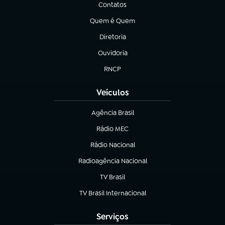
Contatos
(abre em nova aba)
Quem é Quem
(abre em nova aba)
Diretoria
(abre em nova aba)
Ouvidoria
(abre em nova aba)
RNCP
(abre em nova aba)
Veículos
Agência Brasil
(abre em nova aba)
Rádio MEC
(abre em nova aba)
Rádio Nacional
Radioagência Nacional
(abre em nova aba)
TV Brasil
(abre em nova aba)
TV Brasil Internacional
(abre em nova aba)
Serviços