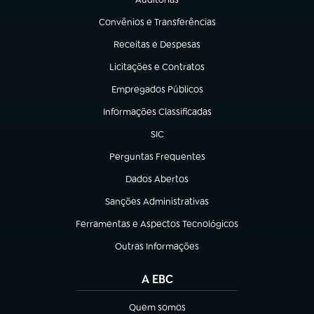
(abre em nova aba)
Convênios e Transferências
(abre em nova aba)
Receitas e Despesas
(abre em nova aba)
Licitações e Contratos
(abre em nova aba)
Empregados Públicos
(abre em nova aba)
Informações Classificadas
(abre em nova aba)
SIC
(abre em nova aba)
Perguntas Frequentes
(abre em nova aba)
Dados Abertos
(abre em nova aba)
Sanções Administrativas
(abre em nova aba)
Ferramentas e Aspectos Tecnológicos
(abre em nova aba)
Outras Informações
(abre em nova aba)
A EBC
Quem somos
(abre em nova aba)