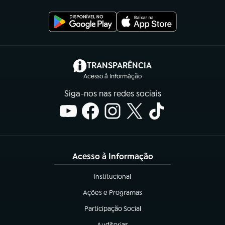
(abre em nova aba)
TRANSPARÊNCIA
Acesso à Informação
Siga-nos nas redes sociais
Acesso à Informação
Institucional
(abre em nova aba)
Ações e Programas
(abre em nova aba)
Participação Social
(abre em nova aba)
Auditorias