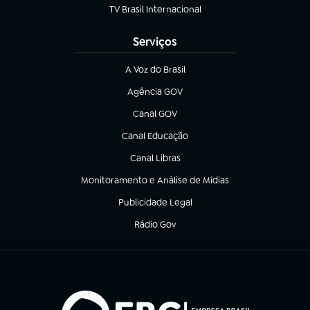
TV Brasil Internacional
(abre em nova aba)
Serviços
A Voz do Brasil
(abre em nova aba)
Agência GOV
(abre em nova aba)
Canal GOV
(abre em nova aba)
Canal Educação
(abre em nova aba)
Canal Libras
(abre em nova aba)
Monitoramento e Análise de Mídias
(abre em nova aba)
Publicidade Legal
(abre em nova aba)
Rádio Gov
(abre em nova aba)