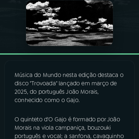
03
PROGRAMAÇÃO
04
PROGRAMAS
05
PODCASTS
Música do Mundo nesta edição destaca o
06
VIDEOCASTS
disco "Trovoada" lançado em março de
2025, do português João Morais,
07
ÚLTIMAS
conhecido como o Gajo.
08
FESTIVAL DE MÚSICA
O quinteto d'O Gajo é formado por João
Morais na viola campaniça, bouzouki
português e vocal; a sanfona, cavaquinho
ACOMPANHE A RÁDIO NACIONAL