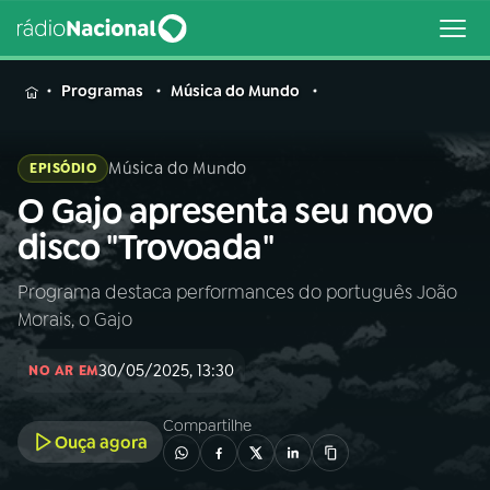
MENU
Programas
Música do Mundo
Música do Mundo
EPISÓDIO
O Gajo apresenta seu novo
Buscar
na
disco "Trovoada"
Rádio
Buscar
Nacional
Programa destaca performances do português João
Morais, o Gajo
AO VIVO
30/05/2025, 13:30
NO AR EM
01
INÍCIO
Compartilhe
Ouça agora
02
A RÁDIO