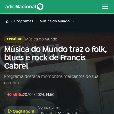
MENU
Programas
Música do Mundo
Música do Mundo
EPISÓDIO
Música do Mundo traz o folk,
Buscar
na
blues e rock de Francis
Rádio
Buscar
Cabrel
Nacional
Programa destaca momentos marcantes de sua
AO VIVO
carreira
01
INÍCIO
20/04/2024, 14:50
NO AR EM
Compartilhe
02
A RÁDIO
Ouça agora