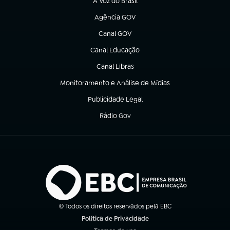
A Voz do Brasil
(abre em nova aba)
Agência GOV
(abre em nova aba)
Canal GOV
(abre em nova aba)
Canal Educação
(abre em nova aba)
Canal Libras
(abre em nova aba)
Monitoramento e Análise de Mídias
(abre em nova aba)
Publicidade Legal
(abre em nova aba)
Rádio Gov
(abre em nova aba)
© Todos os direitos reservados pela EBC
Política de Privacidade
(abre em nova aba)