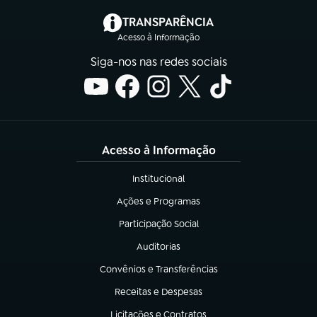
(abre em nova aba)
TRANSPARÊNCIA
Acesso à Informação
Siga-nos nas redes sociais
Acesso à Informação
Institucional
(abre em nova aba)
Ações e Programas
(abre em nova aba)
Participação Social
(abre em nova aba)
Auditorias
(abre em nova aba)
Convênios e Transferências
(abre em nova aba)
Receitas e Despesas
(abre em nova aba)
Licitações e Contratos