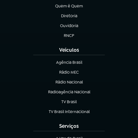
Quem é Quem
(abre em nova aba)
Diretoria
(abre em nova aba)
Ouvidoria
(abre em nova aba)
RNCP
(abre em nova aba)
Veículos
Agência Brasil
(abre em nova aba)
Rádio MEC
(abre em nova aba)
Rádio Nacional
Radioagência Nacional
(abre em nova aba)
TV Brasil
(abre em nova aba)
TV Brasil Internacional
(abre em nova aba)
Serviços