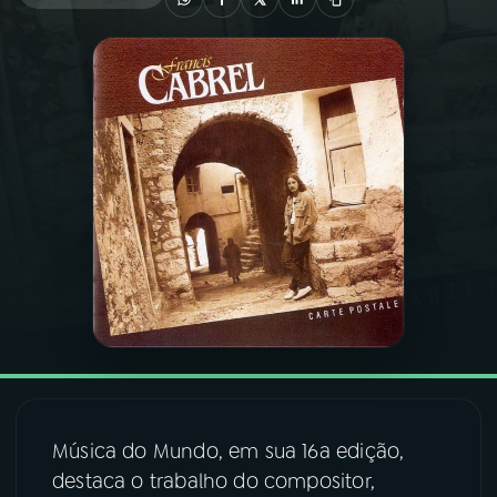
03
PROGRAMAÇÃO
04
PROGRAMAS
05
PODCASTS
06
VIDEOCASTS
07
ÚLTIMAS
08
FESTIVAL DE MÚSICA
Música do Mundo, em sua 16a edição,
destaca o trabalho do compositor,
ACOMPANHE A RÁDIO NACIONAL