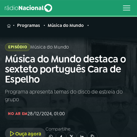
MENU
Programas
Música do Mundo
Música do Mundo
EPISÓDIO
Música do Mundo destaca o
Buscar
na
sexteto português Cara de
Rádio
Buscar
Espelho
Nacional
Programa apresenta temas do disco de estreia do
AO VIVO
grupo
01
INÍCIO
28/12/2024, 01:00
NO AR EM
Compartilhe
02
A RÁDIO
Ouça agora