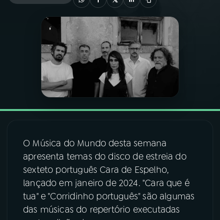
03
PROGRAMAÇÃO
04
PROGRAMAS
05
PODCASTS
06
VIDEOCASTS
O Música do Mundo desta semana
07
ÚLTIMAS
apresenta temas do disco de estreia do
sexteto português Cara de Espelho,
lançado em janeiro de 2024. "Cara que é
08
FESTIVAL DE MÚSICA
tua" e "Corridinho português" são algumas
das músicas do repertório executadas
ACOMPANHE A RÁDIO NACIONAL