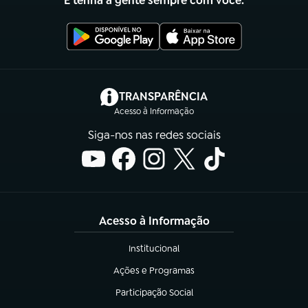
E tenha a gente sempre com você.
(abre em nova aba)
TRANSPARÊNCIA
Acesso à Informação
Siga-nos nas redes sociais
Acesso à Informação
Institucional
(abre em nova aba)
Ações e Programas
(abre em nova aba)
Participação Social
(abre em nova aba)