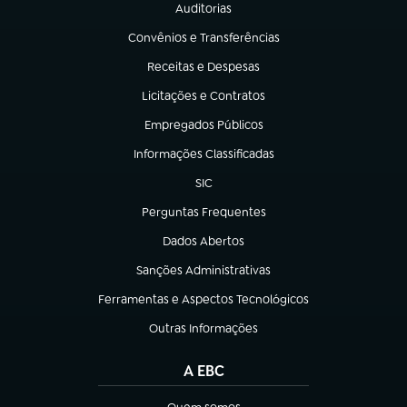
Auditorias
(abre em nova aba)
Convênios e Transferências
(abre em nova aba)
Receitas e Despesas
(abre em nova aba)
Licitações e Contratos
(abre em nova aba)
Empregados Públicos
(abre em nova aba)
Informações Classificadas
(abre em nova aba)
SIC
(abre em nova aba)
Perguntas Frequentes
(abre em nova aba)
Dados Abertos
(abre em nova aba)
Sanções Administrativas
(abre em nova aba)
Ferramentas e Aspectos Tecnológicos
(abre em nova aba)
Outras Informações
(abre em nova aba)
A EBC