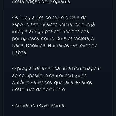
nesta edição do programa.
YouTube
Facebook
Os integrantes do sexteto Cara de
Instagram
X
Espelho são músicos veteranos que já
integraram grupos conhecidos dos
TikTok
portugueses, como Ornatos Violeta, A
Naifa, Deolinda, Humanos, Gaiteiros de
Lisboa.
O programa faz ainda uma homenagem
ao compositor e cantor português
António Variações, que faria 80 anos
neste mês de dezembro.
Confira no
player
acima.