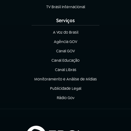
TV Brasil Internacional
(abre em nova aba)
Serviços
A Voz do Brasil
(abre em nova aba)
Agência GOV
(abre em nova aba)
Canal GOV
(abre em nova aba)
Canal Educação
(abre em nova aba)
Canal Libras
(abre em nova aba)
Monitoramento e Análise de Mídias
(abre em nova aba)
Publicidade Legal
(abre em nova aba)
Rádio Gov
(abre em nova aba)