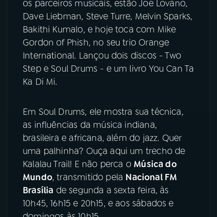
os parceiros musicais, estão Joe Lovano,
Dave Liebman, Steve Turre, Melvin Sparks,
YouTube
Facebook
Bakithi Kumalo, e hoje toca com Mike
Gordon of Phish, no seu trio Orange
Instagram
X
International. Lançou dois discos - Two
TikTok
Step e Soul Drums - e um livro You Can Ta
Ka Di Mi.
Em Soul Drums, ele mostra sua técnica,
as influências da música indiana,
brasileira e africana, além do jazz. Quer
uma palhinha? Ouça aqui um trecho de
Kalalau Trail! E não perca o
Música do
Mundo
, transmitido pela
Nacional FM
Brasília
de segunda a sexta feira, às
10h45, 16h15 e 20h15, e aos sábados e
domingos às 10h15.