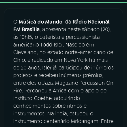
03
PROGRAMAÇÃO
O
Música do Mundo
, da
Rádio Nacional
FM Brasília
, apresenta neste sábado (20),
04
PROGRAMAS
às 10h15, o baterista e percussionista
americano Todd Isler. Nascido em
05
PODCASTS
Cleveland, no estado norte-americano de
Ohio, e radicado em Nova York há mais
de 20 anos, Isler já participou de inúmeros
06
VIDEOCASTS
projetos e recebeu inúmeros prêmios,
entre eles o Jaziz Magazine Percussion On
07
ÚLTIMAS
Fire. Percorreu a África com o apoio do
Instituto Goethe, adquirindo
conhecimentos sobre ritmos e
08
FESTIVAL DE MÚSICA
instrumentos. Na Índia, estudou o
instrumento centenário Mridangam. Entre
ACOMPANHE A RÁDIO NACIONAL