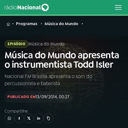
MENU
Programas
Música do Mundo
Música do Mundo
EPISÓDIO
Música do Mundo apresenta
Buscar
na
o instrumentista Todd Isler
Rádio
Buscar
Nacional
Nacional FM Brasília apresenta o som do
percussionista e baterista
AO VIVO
13/09/2014, 00:27
PUBLICADO EM
01
INÍCIO
Compartilhe
02
A RÁDIO