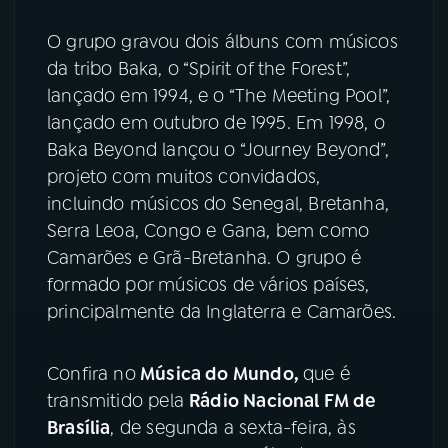
YouTube
Facebook
O grupo gravou dois álbuns com músicos
da tribo Baka, o “Spirit of the Forest”,
Instagram
X
lançado em 1994, e o “The Meeting Pool”,
lançado em outubro de 1995. Em 1998, o
TikTok
Baka Beyond lançou o “Journey Beyond”,
projeto com muitos convidados,
incluindo músicos do Senegal, Bretanha,
Serra Leoa, Congo e Gana, bem como
Camarões e Grã-Bretanha. O grupo é
formado por músicos de vários países,
principalmente da Inglaterra e Camarões.
Confira no
Música do Mundo,
que é
transmitido pela
Rádio Nacional FM de
Brasília
, de segunda a sexta-feira, às