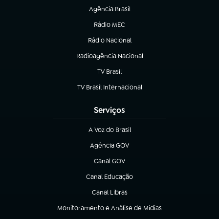
Agência Brasil
(abre em nova aba)
Rádio MEC
(abre em nova aba)
Rádio Nacional
Radioagência Nacional
(abre em nova aba)
TV Brasil
(abre em nova aba)
TV Brasil Internacional
(abre em nova aba)
Serviços
A Voz do Brasil
(abre em nova aba)
Agência GOV
(abre em nova aba)
Canal GOV
(abre em nova aba)
Canal Educação
(abre em nova aba)
Canal Libras
(abre em nova aba)
Monitoramento e Análise de Mídias
(abre em nova aba)