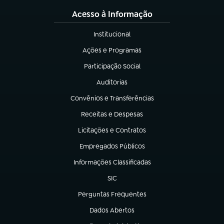
Acesso à Informação
Institucional
(abre em nova aba)
Ações e Programas
(abre em nova aba)
Participação Social
(abre em nova aba)
Auditorias
(abre em nova aba)
Convênios e Transferências
(abre em nova aba)
Receitas e Despesas
(abre em nova aba)
Licitações e Contratos
(abre em nova aba)
Empregados Públicos
(abre em nova aba)
Informações Classificadas
(abre em nova aba)
SIC
(abre em nova aba)
Perguntas Frequentes
(abre em nova aba)
Dados Abertos
(abre em nova aba)