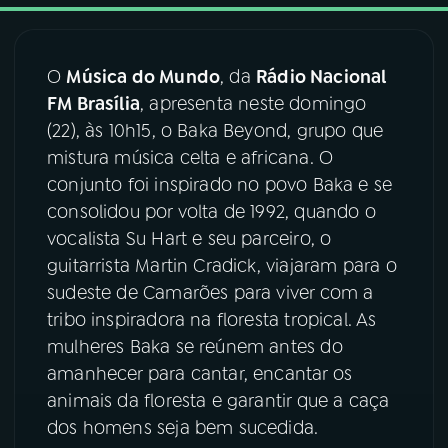
03
PROGRAMAÇÃO
O
Música do Mundo
, da
Rádio Nacional
FM Brasília
, apresenta neste domingo
04
PROGRAMAS
(22), às 10h15, o Baka Beyond, grupo que
mistura música celta e africana. O
05
PODCASTS
conjunto foi inspirado no povo Baka e se
consolidou por volta de 1992, quando o
vocalista Su Hart e seu parceiro, o
06
VIDEOCASTS
guitarrista Martin Cradick, viajaram para o
sudeste de Camarões para viver com a
07
ÚLTIMAS
tribo inspiradora na floresta tropical. As
mulheres Baka se reúnem antes do
amanhecer para cantar, encantar os
08
FESTIVAL DE MÚSICA
animais da floresta e garantir que a caça
dos homens seja bem sucedida.
ACOMPANHE A RÁDIO NACIONAL