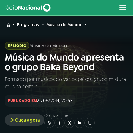
MENU
Programas
Música do Mundo
Música do Mundo
EPISÓDIO
Música do Mundo apresenta
Buscar
na
o grupo Baka Beyond
Rádio
Buscar
Nacional
Formado por músicos de vários países, grupo mistura
música celta e
AO VIVO
21/06/2014, 20:53
PUBLICADO EM
01
INÍCIO
Compartilhe
Ouça agora
02
A RÁDIO