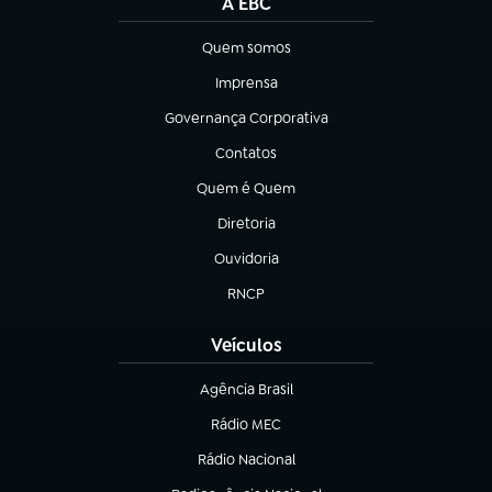
A EBC
Quem somos
(abre em nova aba)
Imprensa
(abre em nova aba)
Governança Corporativa
(abre em nova aba)
Contatos
(abre em nova aba)
Quem é Quem
(abre em nova aba)
Diretoria
(abre em nova aba)
Ouvidoria
(abre em nova aba)
RNCP
(abre em nova aba)
Veículos
Agência Brasil
(abre em nova aba)
Rádio MEC
(abre em nova aba)
Rádio Nacional