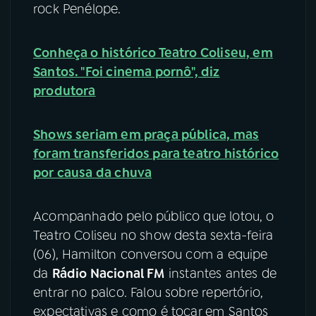
rock Penélope.
YouTube
Facebook
Conheça o histórico Teatro Coliseu, em
Instagram
X
Santos. "Foi cinema pornô", diz
produtora
TikTok
Shows seriam em praça pública, mas
foram transferidos para teatro histórico
por causa da chuva
Acompanhado pelo público que lotou, o
Teatro Coliseu no show desta sexta-feira
(06), Hamilton conversou com a equipe
da
Rádio Nacional FM
instantes antes de
entrar no palco. Falou sobre repertório,
expectativas e como é tocar em Santos