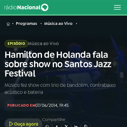
MENU
Programas
Música ao Vivo
Música ao Vivo
EPISÓDIO
Hamilton de Holanda fala
Buscar
na
sobre show no Santos Jazz
Rádio
Buscar
Festival
Nacional
Músico fez show com trio de bandolim, contrabaixo
AO VIVO
acústico e bateria
01
INÍCIO
07/06/2014, 19:45
PUBLICADO EM
Compartilhe
02
A RÁDIO
Ouça agora