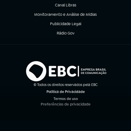
Canal Libras
(abre em nova aba)
Monitoramento e Análise de Mídias
(abre em nova aba)
Publicidade Legal
(abre em nova aba)
Rádio Gov
(abre em nova aba)
© Todos os direitos reservados pela EBC
Política de Privacidade
(abre em nova aba)
Termos de uso
(abre em nova aba)
Preferências de privacidade