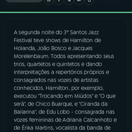
03
PROGRAMAÇÃO
A segunda noite do 3º Santos Jazz
04
PROGRAMAS
Festival teve shows de Hamilton de
Holanda, João Bosco e Jacques
05
PODCASTS
Morelenbaum. Todos apresentando seus
trios, quartetos e quintetos e dando
interpretações a repertórios próprios e
06
VIDEOCASTS
consagrados nas vozes de artistas
conhecidos. Hamilton, por exemplo,
07
ÚLTIMAS
executou "Trocando em Miúdos" e "O que
será", de Chico Buarque, e "Ciranda da
Bailarina", de Edu Lobo - consagrada nas
08
FESTIVAL DE MÚSICA
vozes femininas de Adriana Calcanhoto e
de Érika Martins, vocalista da banda de
ACOMPANHE A RÁDIO NACIONAL