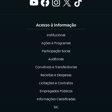
Acesso à Informação
Institucional
(abre em nova aba)
Ações e Programas
(abre em nova aba)
Participação Social
(abre em nova aba)
Auditorias
(abre em nova aba)
Convênios e Transferências
(abre em nova aba)
Receitas e Despesas
(abre em nova aba)
Licitações e Contratos
(abre em nova aba)
Empregados Públicos
(abre em nova aba)
Informações Classificadas
(abre em nova aba)
SIC
(abre em nova aba)