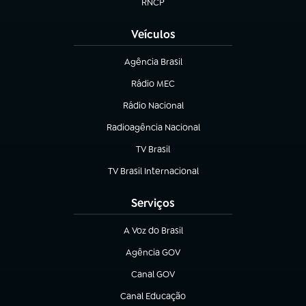
RNCP
(abre em nova aba)
Veículos
Agência Brasil
(abre em nova aba)
Rádio MEC
(abre em nova aba)
Rádio Nacional
Radioagência Nacional
(abre em nova aba)
TV Brasil
(abre em nova aba)
TV Brasil Internacional
(abre em nova aba)
Serviços
A Voz do Brasil
(abre em nova aba)
Agência GOV
(abre em nova aba)
Canal GOV
(abre em nova aba)
Canal Educação
(abre em nova aba)