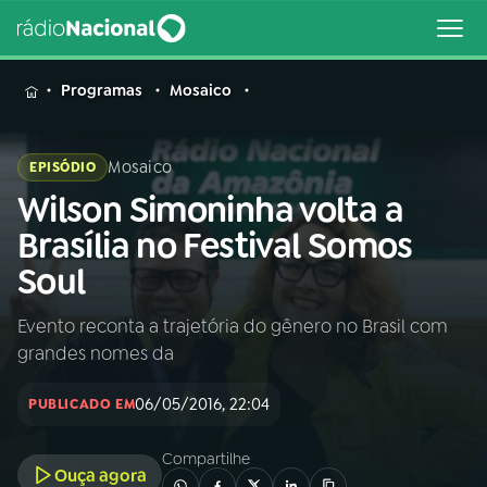
MENU
Programas
Mosaico
Mosaico
EPISÓDIO
Wilson Simoninha volta a
Buscar
na
Brasília no Festival Somos
Rádio
Buscar
Soul
Nacional
Evento reconta a trajetória do gênero no Brasil com
AO VIVO
grandes nomes da
01
INÍCIO
06/05/2016, 22:04
PUBLICADO EM
Compartilhe
02
A RÁDIO
Ouça agora