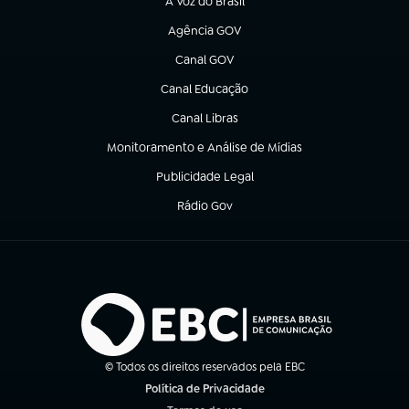
A Voz do Brasil
(abre em nova aba)
Agência GOV
(abre em nova aba)
Canal GOV
(abre em nova aba)
Canal Educação
(abre em nova aba)
Canal Libras
(abre em nova aba)
Monitoramento e Análise de Mídias
(abre em nova aba)
Publicidade Legal
(abre em nova aba)
Rádio Gov
(abre em nova aba)
© Todos os direitos reservados pela EBC
Política de Privacidade
(abre em nova aba)