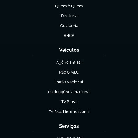
Quem é Quem
(abre em nova aba)
Diretoria
(abre em nova aba)
Ouvidoria
(abre em nova aba)
RNCP
(abre em nova aba)
Veículos
Agência Brasil
(abre em nova aba)
Rádio MEC
(abre em nova aba)
Rádio Nacional
Radioagência Nacional
(abre em nova aba)
TV Brasil
(abre em nova aba)
TV Brasil Internacional
(abre em nova aba)
Serviços