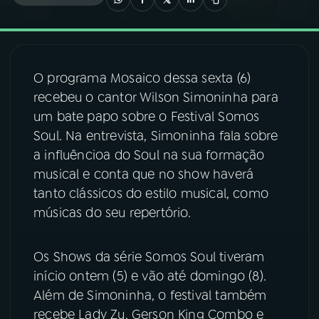
03
PROGRAMAÇÃO
O programa Mosaico dessa sexta (6)
04
PROGRAMAS
recebeu o cantor Wilson Simoninha para
um bate papo sobre o Festival Somos
05
PODCASTS
Soul. Na entrevista, Simoninha fala sobre
a influêncioa do Soul na sua formação
musical e conta que no show haverá
06
VIDEOCASTS
tanto clássicos do estilo musical, como
músicas do seu repertório.
07
ÚLTIMAS
Os Shows da série Somos Soul tiveram
08
FESTIVAL DE MÚSICA
início ontem (5) e vão até domingo (8).
Além de Simoninha, o festival também
recebe Lady Zu, Gerson King Combo e
ACOMPANHE A RÁDIO NACIONAL