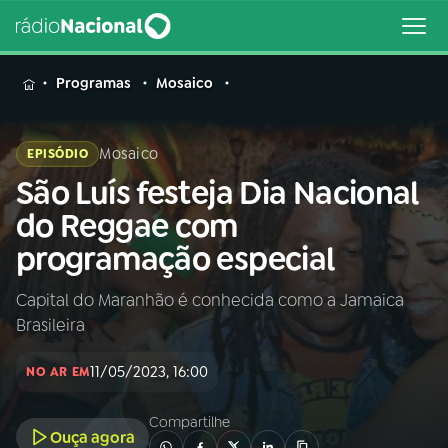
MENU
Programas
Mosaico
Mosaico
EPISÓDIO
São Luís festeja Dia Nacional
Buscar
na
do Reggae com
Rádio
Buscar
programação especial
Nacional
Capital do Maranhão é conhecida como a Jamaica
AO VIVO
Brasileira
01
INÍCIO
11/05/2023, 16:00
NO AR EM
Compartilhe
02
A RÁDIO
Ouça agora