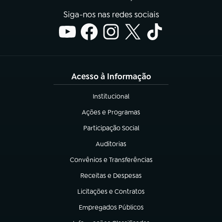
Siga-nos nas redes sociais
Acesso à Informação
Institucional
(abre em nova aba)
Ações e Programas
(abre em nova aba)
Participação Social
(abre em nova aba)
Auditorias
(abre em nova aba)
Convênios e Transferências
(abre em nova aba)
Receitas e Despesas
(abre em nova aba)
Licitações e Contratos
(abre em nova aba)
Empregados Públicos
(abre em nova aba)