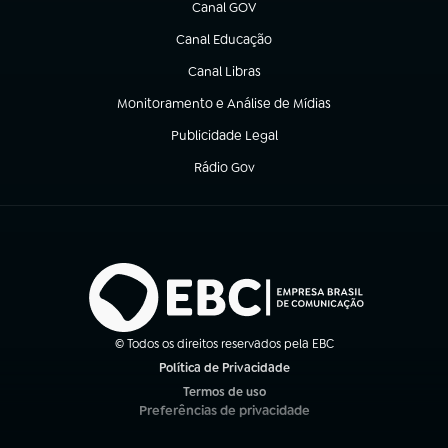
Canal GOV
(abre em nova aba)
Canal Educação
(abre em nova aba)
Canal Libras
(abre em nova aba)
Monitoramento e Análise de Mídias
(abre em nova aba)
Publicidade Legal
(abre em nova aba)
Rádio Gov
(abre em nova aba)
© Todos os direitos reservados pela EBC
Política de Privacidade
(abre em nova aba)
Termos de uso
(abre em nova aba)
Preferências de privacidade