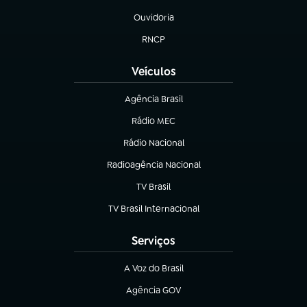
Ouvidoria
(abre em nova aba)
RNCP
(abre em nova aba)
Veículos
Agência Brasil
(abre em nova aba)
Rádio MEC
(abre em nova aba)
Rádio Nacional
Radioagência Nacional
(abre em nova aba)
TV Brasil
(abre em nova aba)
TV Brasil Internacional
(abre em nova aba)
Serviços
A Voz do Brasil
(abre em nova aba)
Agência GOV
(abre em nova aba)