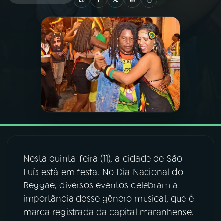
03
PROGRAMAÇÃO
04
PROGRAMAS
05
PODCASTS
06
VIDEOCASTS
07
ÚLTIMAS
Nesta quinta-feira (11), a cidade de São
Luís está em festa. No Dia Nacional do
Reggae, diversos eventos celebram a
08
FESTIVAL DE MÚSICA
importância desse gênero musical, que é
marca registrada da capital maranhense.
ACOMPANHE A RÁDIO NACIONAL