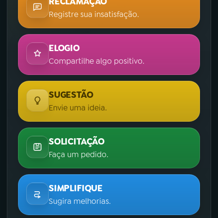
RECLAMAÇÃO
Registre sua insatisfação.
ELOGIO
Compartilhe algo positivo.
SUGESTÃO
Envie uma ideia.
SOLICITAÇÃO
Faça um pedido.
SIMPLIFIQUE
Sugira melhorias.