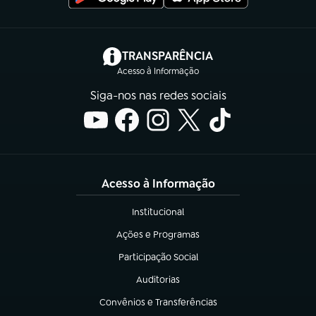
(abre em nova aba)
TRANSPARÊNCIA
Acesso à Informação
Siga-nos nas redes sociais
Acesso à Informação
Institucional
(abre em nova aba)
Ações e Programas
(abre em nova aba)
Participação Social
(abre em nova aba)
Auditorias
(abre em nova aba)
Convênios e Transferências
(abre em nova aba)