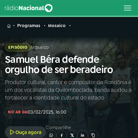
MENU
Programas
Mosaico
Mosaico
EPISÓDIO
Samuel Béra defende
Buscar
na
orgulho de ser beradeiro
Rádio
Buscar
Nacional
Produtor cultural, cantor e compositor de Rondônia é
um dos vocalistas da Quilomboclada; banda ajudou a
AO VIVO
fortalecer a identidade cultural do estado
03/02/2025, 16:00
01
INÍCIO
NO AR EM
Compartilhe
Ouça agora
02
A RÁDIO