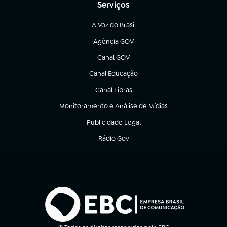
Serviços
A Voz do Brasil
(abre em nova aba)
Agência GOV
(abre em nova aba)
Canal GOV
(abre em nova aba)
Canal Educação
(abre em nova aba)
Canal Libras
(abre em nova aba)
Monitoramento e Análise de Mídias
(abre em nova aba)
Publicidade Legal
(abre em nova aba)
Rádio Gov
(abre em nova aba)