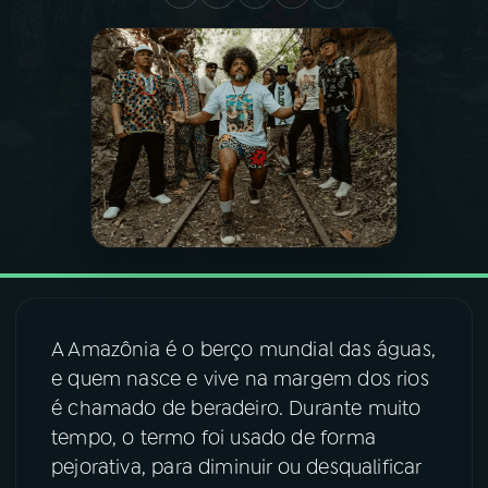
03
PROGRAMAÇÃO
04
PROGRAMAS
05
PODCASTS
06
VIDEOCASTS
07
ÚLTIMAS
A Amazônia é o berço mundial das águas,
e quem nasce e vive na margem dos rios
é chamado de beradeiro. Durante muito
08
FESTIVAL DE MÚSICA
tempo, o termo foi usado de forma
pejorativa, para diminuir ou desqualificar
ACOMPANHE A RÁDIO NACIONAL