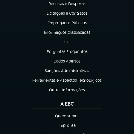
Receitas e Despesas
(abre em nova aba)
Licitações e Contratos
(abre em nova aba)
Empregados Públicos
(abre em nova aba)
Informações Classificadas
(abre em nova aba)
SIC
(abre em nova aba)
Perguntas Frequentes
(abre em nova aba)
Dados Abertos
(abre em nova aba)
Sanções Administrativas
(abre em nova aba)
Ferramentas e Aspectos Tecnológicos
(abre em nova aba)
Outras Informações
(abre em nova aba)
A EBC
Quem somos
(abre em nova aba)
Imprensa
(abre em nova aba)