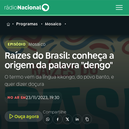
MENU
Programas
Mosaico
Mosaico
EPISÓDIO
Raízes do Brasil: conheça a
Buscar
na
origem da palavra "dengo"
Rádio
Buscar
Nacional
O termo vem da língua kikongo, do povo banto, e
quer dizer doçura
AO VIVO
23/11/2023, 19:30
NO AR EM
01
INÍCIO
Compartilhe
Ouça agora
02
A RÁDIO