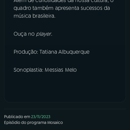
Além de curiosidades da nossa cultura, o
quadro também apresenta sucessos da
YouTube
Facebook
música brasileira.
Instagram
X
Ouça no
player
.
TikTok
Produção: Tatiana Albuquerque
Sonoplastia: Messias Melo
Publicado em
23/11/2023
Episódio
do programa
Mosaico