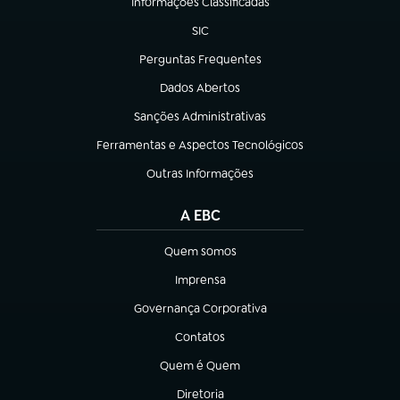
Informações Classificadas
(abre em nova aba)
SIC
(abre em nova aba)
Perguntas Frequentes
(abre em nova aba)
Dados Abertos
(abre em nova aba)
Sanções Administrativas
(abre em nova aba)
Ferramentas e Aspectos Tecnológicos
(abre em nova aba)
Outras Informações
(abre em nova aba)
A EBC
Quem somos
(abre em nova aba)
Imprensa
(abre em nova aba)
Governança Corporativa
(abre em nova aba)
Contatos
(abre em nova aba)
Quem é Quem
(abre em nova aba)
Diretoria
(abre em nova aba)