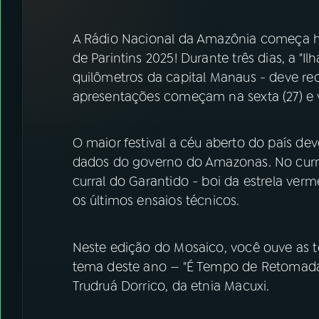
07
ÚLTIMAS
A Rádio Nacional da Amazônia começa hoj
08
FESTIVAL DE MÚSICA
de Parintins 2025! Durante três dias, a "I
quilômetros da capital Manaus - deve rece
apresentações começam na sexta (27) e
ACOMPANHE A RÁDIO NACIONAL
YouTube
Facebook
O maior festival a céu aberto do país d
dados do governo do Amazonas. No curral
Instagram
X
curral do Garantido - boi da estrela verme
TikTok
os últimos ensaios técnicos.
Neste edição do Mosaico, você ouve as t
tema deste ano — "É Tempo de Retomada”
Trudruá Dorrico, da etnia Macuxi.