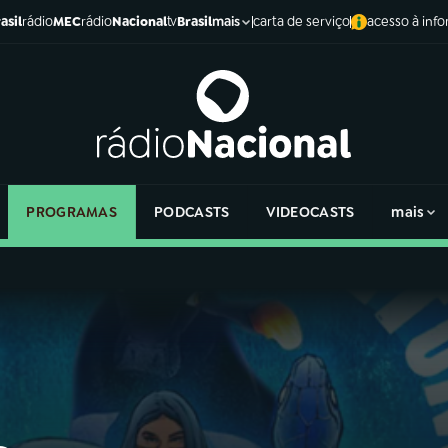
asil
rádio
MEC
rádio
Nacional
tv
Brasil
carta de serviço
acesso à inf
mais
PROGRAMAS
PODCASTS
VIDEOCASTS
mais