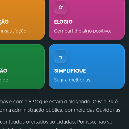
ÇÃO
ELOGIO
 insatisfação.
Compartilhe algo positivo.
ÇÃO
SIMPLIFIQUE
dido.
Sugira melhorias.
 mas é com a EBC que estará dialogando. O Fala.BR é
m a administração pública, por meio das Ouvidorias.
 conteúdos ofertados ao cidadão. Por isso, não se