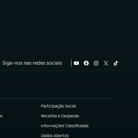
Siga-nos nas redes sociais
Participação Social
(abre em nova aba)
as
Receitas e Despesas
(abre em nova aba)
Informações Classificadas
(abre em nova aba)
Dados Abertos
(abre em nova aba)