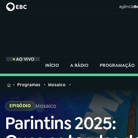
agência
Br
AO VIVO
INÍCIO
A RÁDIO
PROGRAMAÇÃO
MENU
Programas
Mosaico
Buscar
na
Mosaico
EPISÓDIO
Rádio
Buscar
Nacional
Parintins 2025:
Buscar
na
Rádio
AO VIVO