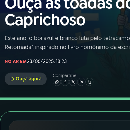
Ouça as toadas d
Nacional
Caprichoso
01
INÍCIO
02
A RÁDIO
Este ano, o boi azul e branco luta pelo tetrac
Retomada", inspirado no livro homônimo da escri
03
PROGRAMAÇÃO
23/06/2025, 18:23
NO AR EM
04
PROGRAMAS
Compartilhe
Ouça agora
05
PODCASTS
06
VIDEOCASTS