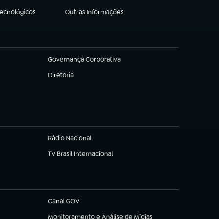
Tecnológicos
Outras Informações
(abre em nova aba)
Governança Corporativa
(abre em nova aba)
Diretoria
(abre em nova aba)
Rádio Nacional
TV Brasil Internacional
(abre em nova aba)
Canal GOV
(abre em nova aba)
Monitoramento e Análise de Mídias