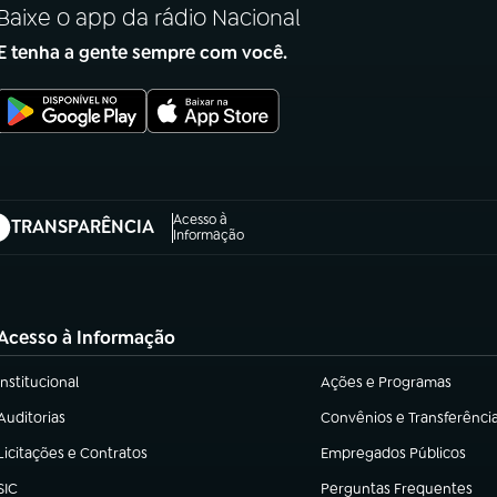
Baixe o app da rádio Nacional
E tenha a gente sempre com você.
Acesso à
TRANSPARÊNCIA
abre em nova aba)
Informação
Acesso à Informação
Institucional
Ações e Programas
(abre em nova aba)
(abre em nova aba)
Auditorias
Convênios e Transferênci
(abre em nova aba)
(abre em nova aba)
Licitações e Contratos
Empregados Públicos
(abre em nova aba)
(abre em nova aba)
SIC
Perguntas Frequentes
(abre em nova aba)
(abre em nova aba)