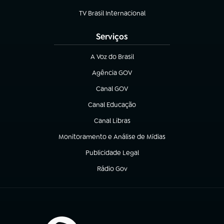
(abre em nova aba)
TV Brasil Internacional
(abre em nova aba)
Serviços
A Voz do Brasil
(abre em nova aba)
Agência GOV
(abre em nova aba)
Canal GOV
(abre em nova aba)
Canal Educação
(abre em nova aba)
Canal Libras
(abre em nova aba)
Monitoramento e Análise de Mídias
(abre em nova aba)
Publicidade Legal
(abre em nova aba)
Rádio Gov
(abre em nova aba)