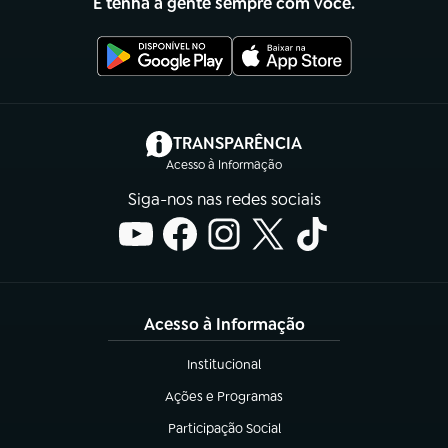
E tenha a gente sempre com você.
(abre em nova aba)
TRANSPARÊNCIA
Acesso à Informação
Siga-nos nas redes sociais
Acesso à Informação
Institucional
(abre em nova aba)
Ações e Programas
(abre em nova aba)
Participação Social
(abre em nova aba)