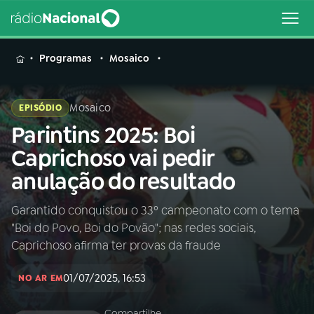
MENU
Programas
Mosaico
Mosaico
EPISÓDIO
Parintins 2025: Boi
Buscar
na
Caprichoso vai pedir
Rádio
Buscar
anulação do resultado
Nacional
Garantido conquistou o 33º campeonato com o tema
AO VIVO
"Boi do Povo, Boi do Povão"; nas redes sociais,
Caprichoso afirma ter provas da fraude
01
INÍCIO
01/07/2025, 16:53
NO AR EM
02
A RÁDIO
Compartilhe