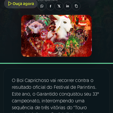
Ouça agora
03
PROGRAMAÇÃO
04
PROGRAMAS
05
PODCASTS
06
VIDEOCASTS
07
ÚLTIMAS
O Boi Caprichoso vai recorrer contra o
resultado oficial do Festival de Parintins.
Este ano, o Garantido conquistou seu 33º
08
FESTIVAL DE MÚSICA
campeonato, interrompendo uma
sequência de três vitórias do "Touro
ACOMPANHE A RÁDIO NACIONAL