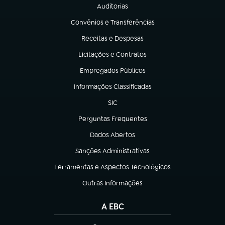
Auditorias
(abre em nova aba)
Convênios e Transferências
(abre em nova aba)
Receitas e Despesas
(abre em nova aba)
Licitações e Contratos
(abre em nova aba)
Empregados Públicos
(abre em nova aba)
Informações Classificadas
(abre em nova aba)
SIC
(abre em nova aba)
Perguntas Frequentes
(abre em nova aba)
Dados Abertos
(abre em nova aba)
Sanções Administrativas
(abre em nova aba)
Ferramentas e Aspectos Tecnológicos
(abre em nova aba)
Outras Informações
(abre em nova aba)
A EBC