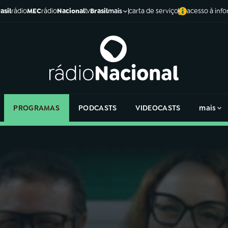
asil
rádio
MEC
rádio
Nacional
tv
Brasil
carta de serviço
acesso à inf
mais
PROGRAMAS
PODCASTS
VIDEOCASTS
mais