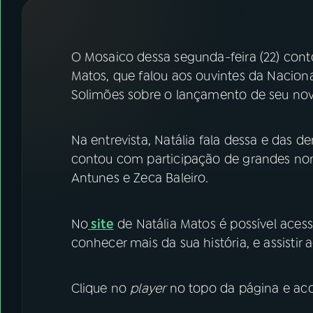
07
ÚLTIMAS
08
FESTIVAL DE MÚSICA
O Mosaico dessa segunda-feira (22) cont
Matos, que falou aos ouvintes da Nacion
Solimões sobre o lançamento de seu nov
ACOMPANHE A RÁDIO NACIONAL
YouTube
Facebook
Na entrevista, Natália fala dessa e das 
contou com participação de grandes n
Instagram
X
Antunes e Zeca Baleiro.
TikTok
No
site
de Natália Matos é possível aces
conhecer mais da sua história, e assistir 
Clique no
player
no topo da página e aco