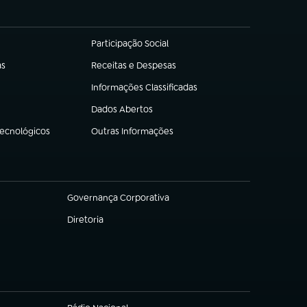
Participação Social
(abre em nova aba)
as
Receitas e Despesas
(abre em nova aba)
Informações Classificadas
(abre em nova aba)
Dados Abertos
(abre em nova aba)
Tecnológicos
Outras Informações
(abre em nova aba)
Governança Corporativa
(abre em nova aba)
Diretoria
(abre em nova aba)