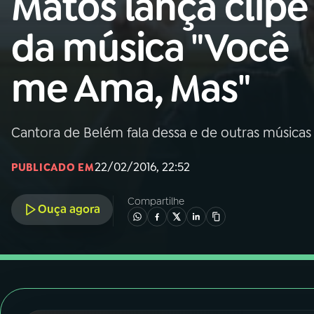
Matos lança clipe
Nacional
da música "Você
01
INÍCIO
me Ama, Mas"
02
A RÁDIO
Cantora de Belém fala dessa e de outras músicas
03
PROGRAMAÇÃO
22/02/2016, 22:52
PUBLICADO EM
04
PROGRAMAS
Compartilhe
Ouça agora
05
PODCASTS
06
VIDEOCASTS