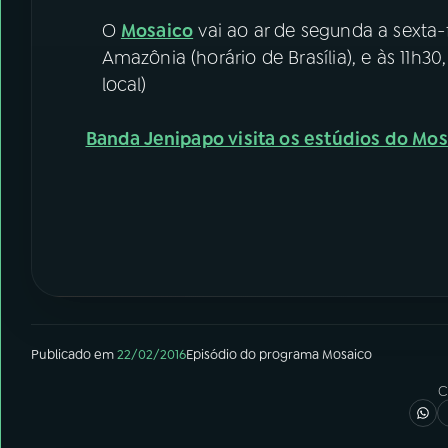
O
Mosaico
vai ao ar de segunda a sexta-f
Amazônia (horário de Brasília), e às 11h3
local)
Banda Jenipapo visita os estúdios do Mo
Publicado em
22/02/2016
Episódio
do programa
Mosaico
C