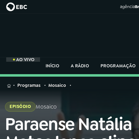
agência
Br
AO VIVO
INÍCIO
A RÁDIO
PROGRAMAÇÃO
MENU
Programas
Mosaico
Buscar
na
Mosaico
EPISÓDIO
Rádio
Buscar
Nacional
Paraense Natália
Buscar
na
Rádio
AO VIVO