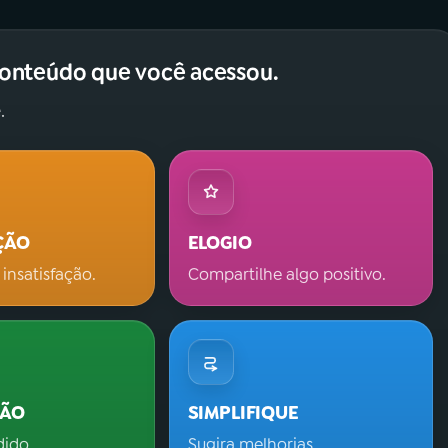
conteúdo que você acessou.
.
ÇÃO
ELOGIO
 insatisfação.
Compartilhe algo positivo.
ÇÃO
SIMPLIFIQUE
dido.
Sugira melhorias.