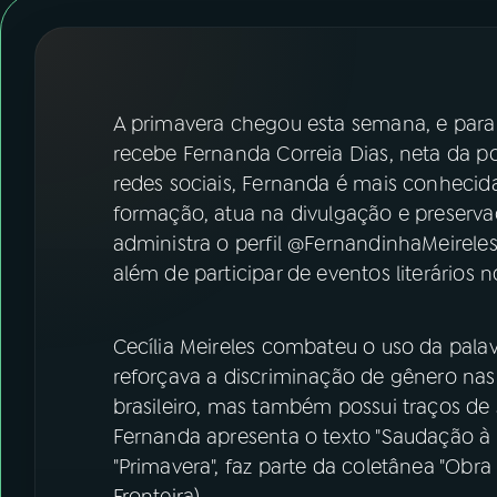
07
ÚLTIMAS
08
FESTIVAL DE MÚSICA
A primavera chegou esta semana, e para
ACOMPANHE A RÁDIO NACIONAL
recebe Fernanda Correia Dias, neta da poe
redes sociais, Fernanda é mais conhecid
YouTube
Facebook
formação, atua na divulgação e preserva
administra o perfil @FernandinhaMeireles
Instagram
X
além de participar de eventos literários no
TikTok
Cecília Meireles combateu o uso da palav
reforçava a discriminação de gênero na
brasileiro, mas também possui traços de
Fernanda apresenta o texto "Saudação à P
"Primavera", faz parte da coletânea "Obra
Fronteira).