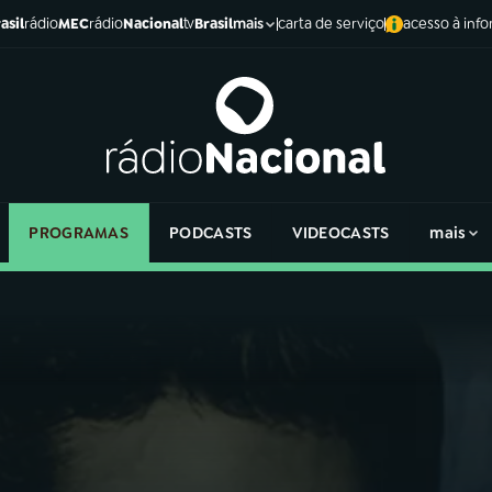
asil
rádio
MEC
rádio
Nacional
tv
Brasil
carta de serviço
acesso à inf
mais
PROGRAMAS
PODCASTS
VIDEOCASTS
mais