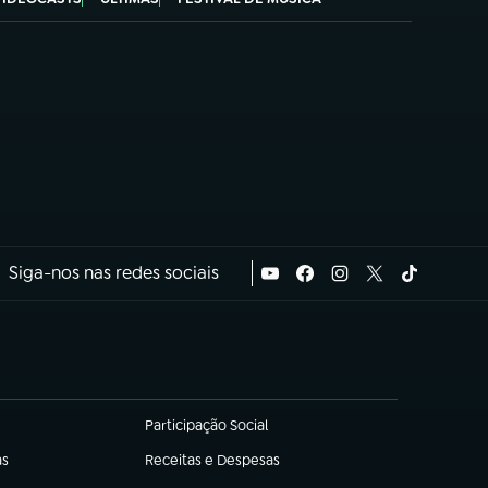
Siga-nos nas redes sociais
Participação Social
(abre em nova aba)
as
Receitas e Despesas
(abre em nova aba)