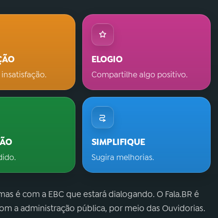
ÇÃO
ELOGIO
 insatisfação.
Compartilhe algo positivo.
ÇÃO
SIMPLIFIQUE
dido.
Sugira melhorias.
 mas é com a EBC que estará dialogando. O Fala.BR é
m a administração pública, por meio das Ouvidorias.