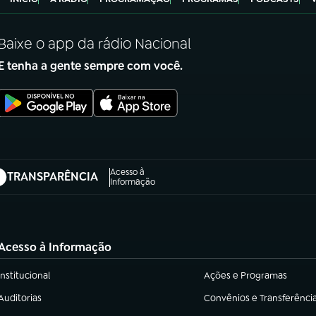
Baixe o app da rádio Nacional
E tenha a gente sempre com você.
Acesso à
TRANSPARÊNCIA
abre em nova aba)
Informação
Acesso à Informação
Institucional
Ações e Programas
(abre em nova aba)
(abre em nova aba)
Auditorias
Convênios e Transferênci
(abre em nova aba)
(abre em nova aba)