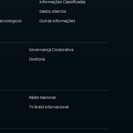
Informações Classificadas
(abre em nova aba)
Dados Abertos
(abre em nova aba)
Tecnológicos
Outras Informações
(abre em nova aba)
Governança Corporativa
(abre em nova aba)
Diretoria
(abre em nova aba)
Rádio Nacional
TV Brasil Internacional
(abre em nova aba)