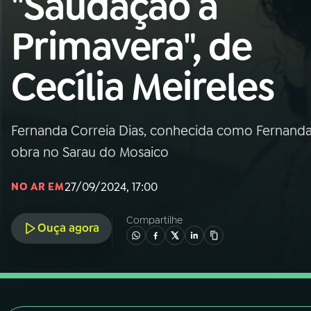
"Saudação à
Nacional
Primavera", de
01
INÍCIO
Cecília Meireles
02
A RÁDIO
Fernanda Correia Dias, conhecida como Fernanda 
03
PROGRAMAÇÃO
obra no Sarau do Mosaico
04
PROGRAMAS
27/09/2024, 17:00
NO AR EM
Compartilhe
05
PODCASTS
Ouça agora
06
VIDEOCASTS