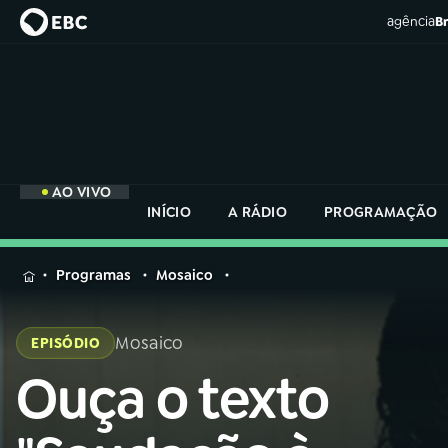
agência
Br
AO VIVO
INÍCIO
A RÁDIO
PROGRAMAÇÃO
MENU
Programas
Mosaico
Buscar
na
Mosaico
EPISÓDIO
Rádio
Buscar
Nacional
Ouça o texto
Buscar
na
Rádio
AO VIVO