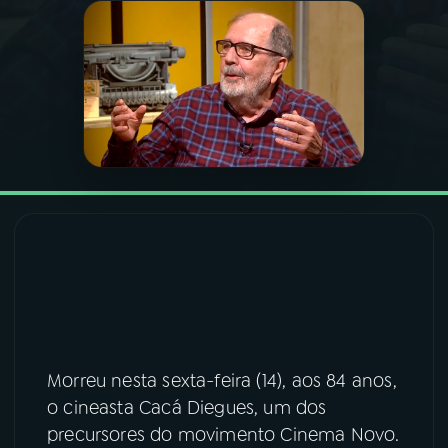
03
PROGRAMAÇÃO
04
PROGRAMAS
05
PODCASTS
06
VIDEOCASTS
07
ÚLTIMAS
Morreu nesta sexta-feira (14), aos 84 anos,
08
FESTIVAL DE MÚSICA
o cineasta Cacá Diegues, um dos
precursores do movimento Cinema Novo.
ACOMPANHE A RÁDIO NACIONAL