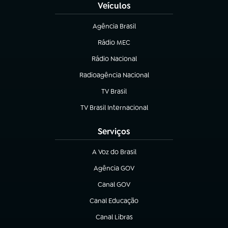
Veículos
Agência Brasil
(abre em nova aba)
Rádio MEC
(abre em nova aba)
Rádio Nacional
Radioagência Nacional
(abre em nova aba)
TV Brasil
(abre em nova aba)
TV Brasil Internacional
(abre em nova aba)
Serviços
A Voz do Brasil
(abre em nova aba)
Agência GOV
(abre em nova aba)
Canal GOV
(abre em nova aba)
Canal Educação
(abre em nova aba)
Canal Libras
(abre em nova aba)