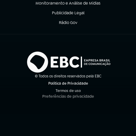
Monitoramento e Análise de Mídias
(abre em nova aba)
Publicidade Legal
(abre em nova aba)
Rádio Gov
(abre em nova aba)
© Todos os direitos reservados pela EBC
Política de Privacidade
(abre em nova aba)
Termos de uso
(abre em nova aba)
Preferências de privacidade