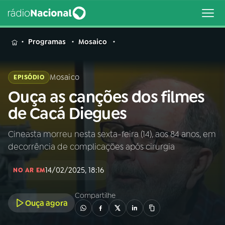
MENU
Programas
Mosaico
Mosaico
EPISÓDIO
Ouça as canções dos filmes
Buscar
na
de Cacá Diegues
Rádio
Buscar
Nacional
Cineasta morreu nesta sexta-feira (14), aos 84 anos, em
decorrência de complicações após cirurgia
AO VIVO
14/02/2025, 18:16
NO AR EM
01
INÍCIO
Compartilhe
Ouça agora
02
A RÁDIO