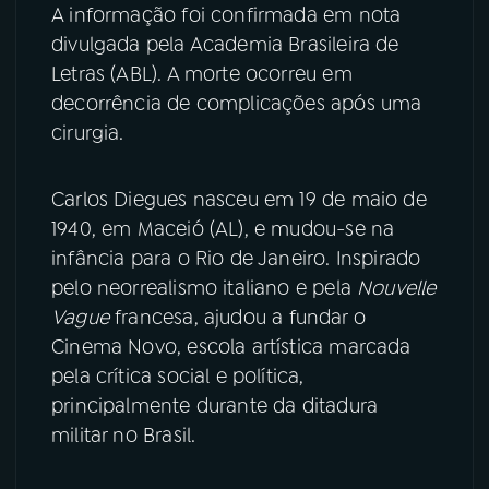
A informação foi confirmada em nota
divulgada pela Academia Brasileira de
YouTube
Facebook
Letras (ABL). A morte ocorreu em
Instagram
X
decorrência de complicações após uma
cirurgia.
TikTok
Carlos Diegues nasceu em 19 de maio de
1940, em Maceió (AL), e mudou-se na
infância para o Rio de Janeiro. Inspirado
pelo neorrealismo italiano e pela
Nouvelle
Vague
francesa, ajudou a fundar o
Cinema Novo, escola artística marcada
pela crítica social e política,
principalmente durante da ditadura
militar no Brasil.