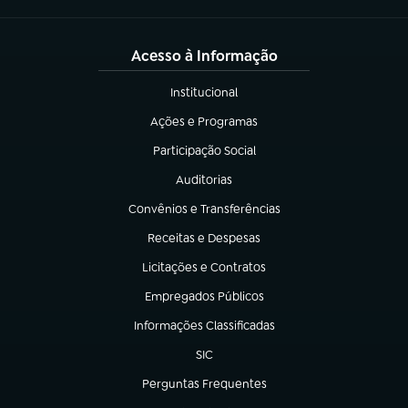
Acesso à Informação
Institucional
(abre em nova aba)
Ações e Programas
(abre em nova aba)
Participação Social
(abre em nova aba)
Auditorias
(abre em nova aba)
Convênios e Transferências
(abre em nova aba)
Receitas e Despesas
(abre em nova aba)
Licitações e Contratos
(abre em nova aba)
Empregados Públicos
(abre em nova aba)
Informações Classificadas
(abre em nova aba)
SIC
(abre em nova aba)
Perguntas Frequentes
(abre em nova aba)