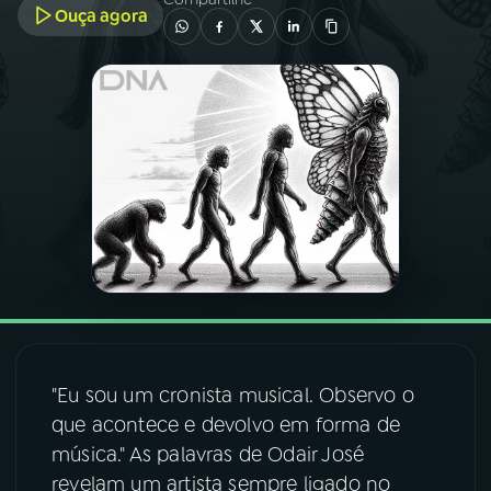
Ouça agora
03
PROGRAMAÇÃO
04
PROGRAMAS
05
PODCASTS
06
VIDEOCASTS
07
ÚLTIMAS
"Eu sou um cronista musical. Observo o
08
FESTIVAL DE MÚSICA
que acontece e devolvo em forma de
música." As palavras de Odair José
revelam um artista sempre ligado no
ACOMPANHE A RÁDIO NACIONAL