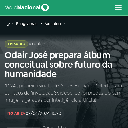
MENU
Programas
Mosaico
Mosaico
EPISÓDIO
Odair José prepara álbum
Buscar
na
conceitual sobre futuro da
Rádio
Buscar
humanidade
Nacional
"DNA", primeiro single de "Seres Humanos", alerta para
AO VIVO
os riscos da "involução"; videoclipe foi produzido com
imagens geradas por inteligência artificial
01
INÍCIO
02/04/2024, 16:20
NO AR EM
02
A RÁDIO
Compartilhe