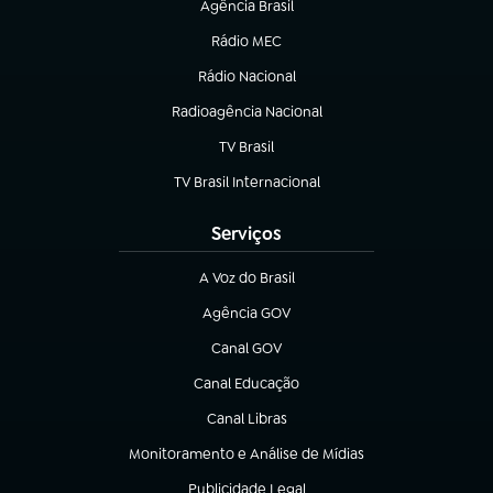
Agência Brasil
(abre em nova aba)
Rádio MEC
(abre em nova aba)
Rádio Nacional
Radioagência Nacional
(abre em nova aba)
TV Brasil
(abre em nova aba)
TV Brasil Internacional
(abre em nova aba)
Serviços
A Voz do Brasil
(abre em nova aba)
Agência GOV
(abre em nova aba)
Canal GOV
(abre em nova aba)
Canal Educação
(abre em nova aba)
Canal Libras
(abre em nova aba)
Monitoramento e Análise de Mídias
(abre em nova aba)
Publicidade Legal