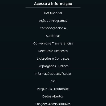
Acesso à Informação
Institucional
(abre em nova aba)
Ações e Programas
(abre em nova aba)
Participação Social
(abre em nova aba)
Auditorias
(abre em nova aba)
Convênios e Transferências
(abre em nova aba)
Receitas e Despesas
(abre em nova aba)
Licitações e Contratos
(abre em nova aba)
Empregados Públicos
(abre em nova aba)
Informações Classificadas
(abre em nova aba)
SIC
(abre em nova aba)
Perguntas Frequentes
(abre em nova aba)
Dados Abertos
(abre em nova aba)
Sanções Administrativas
(abre em nova aba)