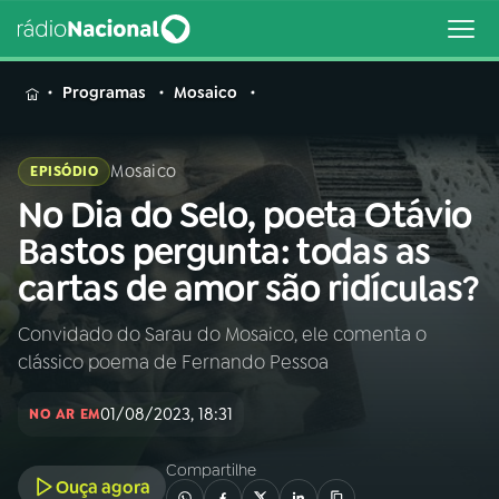
MENU
Programas
Mosaico
Mosaico
EPISÓDIO
No Dia do Selo, poeta Otávio
Buscar
na
Bastos pergunta: todas as
Rádio
Buscar
cartas de amor são ridículas?
Nacional
Convidado do Sarau do Mosaico, ele comenta o
AO VIVO
clássico poema de Fernando Pessoa
01
INÍCIO
01/08/2023, 18:31
NO AR EM
Compartilhe
02
A RÁDIO
Ouça agora