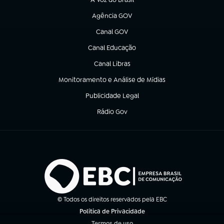
(abre em nova aba)
Agência GOV
(abre em nova aba)
Canal GOV
(abre em nova aba)
Canal Educação
(abre em nova aba)
Canal Libras
(abre em nova aba)
Monitoramento e Análise de Mídias
(abre em nova aba)
Publicidade Legal
(abre em nova aba)
Rádio Gov
(abre em nova aba)
© Todos os direitos reservados pela EBC
Política de Privacidade
(abre em nova aba)
Termos de uso