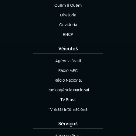
Quem é Quem
(abre em nova aba)
Diretoria
(abre em nova aba)
Ouvidoria
(abre em nova aba)
RNCP
(abre em nova aba)
Veículos
Agência Brasil
(abre em nova aba)
Rádio MEC
(abre em nova aba)
Rádio Nacional
Radioagência Nacional
(abre em nova aba)
TV Brasil
(abre em nova aba)
TV Brasil Internacional
(abre em nova aba)
Serviços
A Voz do Brasil