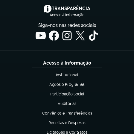
(abre em nova aba)
TRANSPARÊNCIA
Acesso à Informação
Siga-nos nas redes sociais
Acesso à Informação
Institucional
(abre em nova aba)
Ações e Programas
(abre em nova aba)
Participação Social
(abre em nova aba)
Auditorias
(abre em nova aba)
Convênios e Transferências
(abre em nova aba)
Receitas e Despesas
(abre em nova aba)
Licitações e Contratos