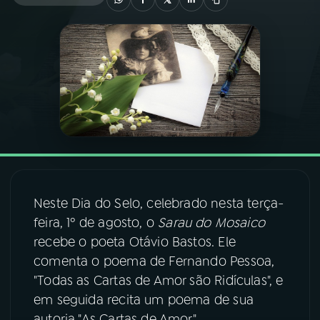
03
PROGRAMAÇÃO
04
PROGRAMAS
05
PODCASTS
06
VIDEOCASTS
Neste Dia do Selo, celebrado nesta terça-
feira, 1º de agosto, o
Sarau do Mosaico
07
ÚLTIMAS
recebe o poeta Otávio Bastos. Ele
comenta o poema de Fernando Pessoa,
08
FESTIVAL DE MÚSICA
"Todas as Cartas de Amor são Ridículas", e
em seguida recita um poema de sua
ACOMPANHE A RÁDIO NACIONAL
autoria "As Cartas de Amor".