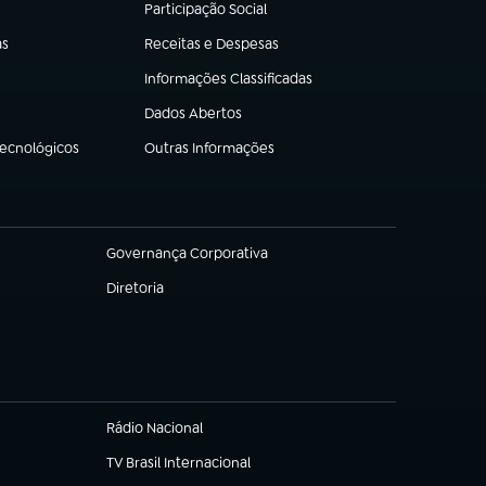
Participação Social
(abre em nova aba)
as
Receitas e Despesas
(abre em nova aba)
Informações Classificadas
(abre em nova aba)
Dados Abertos
(abre em nova aba)
Tecnológicos
Outras Informações
(abre em nova aba)
Governança Corporativa
(abre em nova aba)
Diretoria
(abre em nova aba)
Rádio Nacional
TV Brasil Internacional
(abre em nova aba)