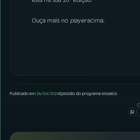
está na sua 20ª edição.
Ouça mais no
player
acima.
Publicado em
26/04/2024
Episódio
do programa
Mosaico
C