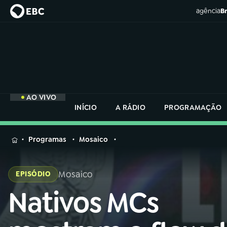
agência
Br
AO VIVO
INÍCIO
A RÁDIO
PROGRAMAÇÃO
MENU
Programas
Mosaico
Buscar
na
Mosaico
EPISÓDIO
Rádio
Buscar
Nacional
Nativos MCs
Buscar
na
Rádio
AO VIVO