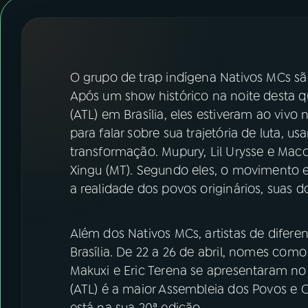
07
ÚLTIMAS
08
FESTIVAL DE MÚSICA
O grupo de trap indígena Nativos MCs s
ACOMPANHE A RÁDIO NACIONAL
Após um show histórico na noite desta q
(ATL) em Brasília, eles estiveram ao vivo
YouTube
Facebook
para falar sobre sua trajetória de luta, 
transformação. Mupury, Lil Urysse e Macc 
Instagram
X
Xingu (MT). Segundo eles, o movimento e
a realidade dos povos originários, suas do
TikTok
Além dos Nativos MCs, artistas de difere
Brasília. De 22 a 26 de abril, nomes como
Makuxi e Eric Terena se apresentaram no
(ATL) é a maior Assembleia dos Povos e O