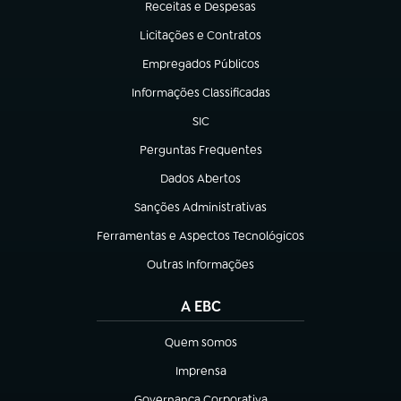
Receitas e Despesas
(abre em nova aba)
Licitações e Contratos
(abre em nova aba)
Empregados Públicos
(abre em nova aba)
Informações Classificadas
(abre em nova aba)
SIC
(abre em nova aba)
Perguntas Frequentes
(abre em nova aba)
Dados Abertos
(abre em nova aba)
Sanções Administrativas
(abre em nova aba)
Ferramentas e Aspectos Tecnológicos
(abre em nova aba)
Outras Informações
(abre em nova aba)
A EBC
Quem somos
(abre em nova aba)
Imprensa
(abre em nova aba)
Governança Corporativa