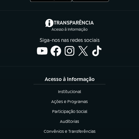
(abre em nova aba)
TRANSPARÊNCIA
Acesso à Informação
Siga-nos nas redes sociais
Acesso à Informação
Institucional
(abre em nova aba)
Ações e Programas
(abre em nova aba)
Participação Social
(abre em nova aba)
Auditorias
(abre em nova aba)
Convênios e Transferências
(abre em nova aba)