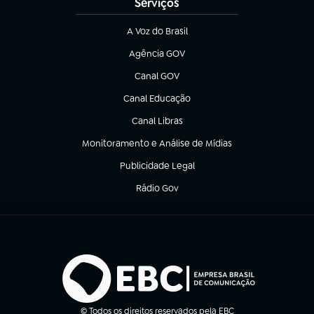
Serviços
A Voz do Brasil
(abre em nova aba)
Agência GOV
(abre em nova aba)
Canal GOV
(abre em nova aba)
Canal Educação
(abre em nova aba)
Canal Libras
(abre em nova aba)
Monitoramento e Análise de Mídias
(abre em nova aba)
Publicidade Legal
(abre em nova aba)
Rádio Gov
(abre em nova aba)
© Todos os direitos reservados pela EBC