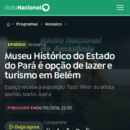
MENU
Programas
Mosaico
Mosaico
EPISÓDIO
Museu Histórico do Estado
Buscar
na
do Pará é opção de lazer e
Rádio
Buscar
turismo em Belém
Nacional
Espaço recebe a exposição "Tudo Tênis" do artista
AO VIVO
alemão Martin Juef a
01
INÍCIO
04/05/2016, 22:05
PUBLICADO EM
Compartilhe
02
A RÁDIO
Ouça agora