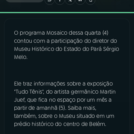
03
PROGRAMAÇÃO
O programa Mosaico dessa quarta (4)
04
PROGRAMAS
contou com a participação do diretor do
Museu Histórico do Estado do Pará Sérgio
05
PODCASTS
Melo.
06
VIDEOCASTS
Ele traz informações sobre a exposição
"Tudo Tênis", do artista germânico Martin
07
ÚLTIMAS
Juef, que fica no espaço por um mês a
partir de amanhã (5). Saiba mais,
08
FESTIVAL DE MÚSICA
também, sobre o Museu situado em um
prédio histórico do centro de Belém.
ACOMPANHE A RÁDIO NACIONAL