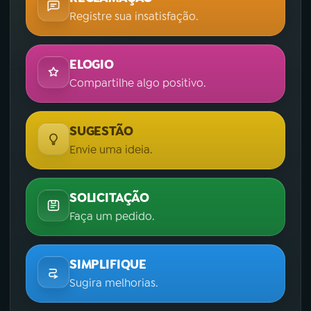
Registre sua insatisfação.
ELOGIO
Compartilhe algo positivo.
SUGESTÃO
Envie uma ideia.
SOLICITAÇÃO
Faça um pedido.
SIMPLIFIQUE
Sugira melhorias.