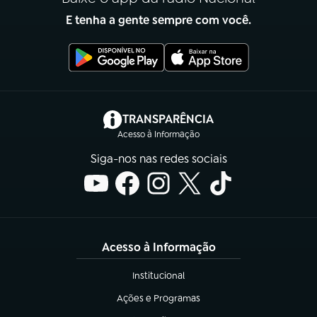
E tenha a gente sempre com você.
(abre em nova aba)
TRANSPARÊNCIA
Acesso à Informação
Siga-nos nas redes sociais
Acesso à Informação
Institucional
(abre em nova aba)
Ações e Programas
(abre em nova aba)