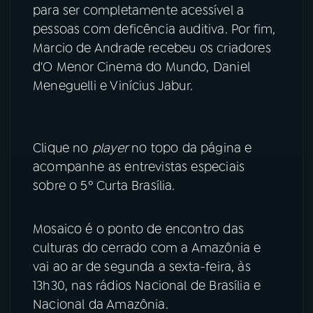
para ser completamente acessível a
YouTube
Facebook
pessoas com deficência auditiva. Por fim,
Marcio de Andrade recebeu os criadores
Instagram
X
d'O Menor Cinema do Mundo, Daniel
Meneguelli e Vinícius Jabur.
TikTok
Clique no
player
no topo da página e
acompanhe as entrevistas especiais
sobre o 5º Curta Brasília.
Mosaico é o ponto de encontro das
culturas do cerrado com a Amazônia e
vai ao ar de segunda a sexta-feira, às
13h30, nas rádios Nacional de Brasília e
Nacional da Amazônia.