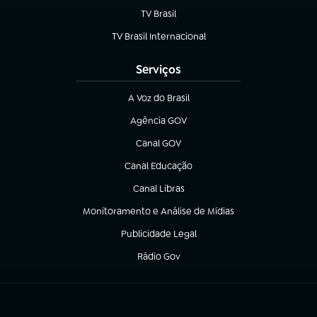
TV Brasil
(abre em nova aba)
TV Brasil Internacional
(abre em nova aba)
Serviços
A Voz do Brasil
(abre em nova aba)
Agência GOV
(abre em nova aba)
Canal GOV
(abre em nova aba)
Canal Educação
(abre em nova aba)
Canal Libras
(abre em nova aba)
Monitoramento e Análise de Mídias
(abre em nova aba)
Publicidade Legal
(abre em nova aba)
Rádio Gov
(abre em nova aba)