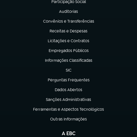
Participação Social
(abre em nova aba)
Auditorias
(abre em nova aba)
Convênios e Transferências
(abre em nova aba)
Receitas e Despesas
(abre em nova aba)
Licitações e Contratos
(abre em nova aba)
Empregados Públicos
(abre em nova aba)
Informações Classificadas
(abre em nova aba)
SIC
(abre em nova aba)
Perguntas Frequentes
(abre em nova aba)
Dados Abertos
(abre em nova aba)
Sanções Administrativas
(abre em nova aba)
Ferramentas e Aspectos Tecnológicos
(abre em nova aba)
Outras Informações
(abre em nova aba)
A EBC