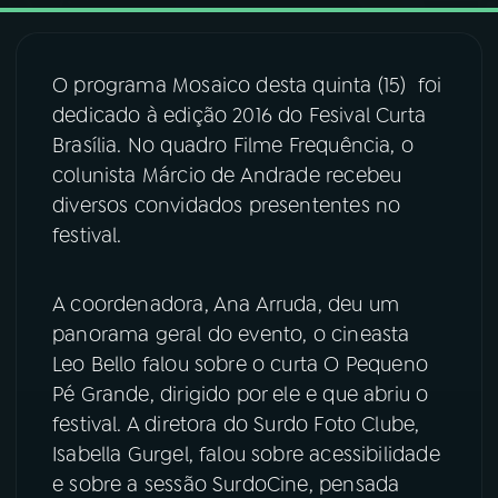
03
PROGRAMAÇÃO
O programa Mosaico desta quinta (15) foi
dedicado à edição 2016 do Fesival Curta
04
PROGRAMAS
Brasília. No quadro Filme Frequência, o
colunista Márcio de Andrade recebeu
05
PODCASTS
diversos convidados presententes no
festival.
06
VIDEOCASTS
A coordenadora, Ana Arruda, deu um
panorama geral do evento, o cineasta
07
ÚLTIMAS
Leo Bello falou sobre o curta O Pequeno
Pé Grande, dirigido por ele e que abriu o
08
FESTIVAL DE MÚSICA
festival. A diretora do Surdo Foto Clube,
Isabella Gurgel, falou sobre acessibilidade
e sobre a sessão SurdoCine, pensada
ACOMPANHE A RÁDIO NACIONAL