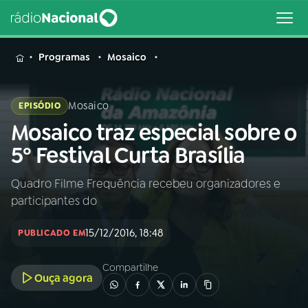
MENU
Programas
Mosaico
Mosaico
EPISÓDIO
Mosaico traz especial sobre o
Buscar
na
5º Festival Curta Brasília
Rádio
Buscar
Nacional
Quadro Filme Frequência recebeu organizadores e
participantes do
AO VIVO
15/12/2016, 18:48
PUBLICADO EM
01
INÍCIO
Compartilhe
Ouça agora
02
A RÁDIO