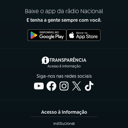
Baixe o app da rádio Nacional
E tenha a gente sempre com você.
(abre em nova aba)
TRANSPARÊNCIA
Acesso à Informação
Siga-nos nas redes sociais
Acesso à Informação
Institucional
(abre em nova aba)