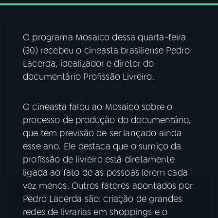
03
PROGRAMAÇÃO
O programa Mosaico dessa quarta-feira
(30) recebeu o cineasta brasiliense Pedro
04
PROGRAMAS
Lacerda, idealizador e diretor do
documentário Profissão Livreiro.
05
PODCASTS
O cineasta falou ao Mosaico sobre o
processo de produção do documentário,
06
VIDEOCASTS
que tem previsão de ser lançado ainda
esse ano. Ele destaca que o sumiço da
07
ÚLTIMAS
profissão de livreiro está diretamente
ligada ao fato de as pessoas lerem cada
08
FESTIVAL DE MÚSICA
vez menos. Outros fatores apontados por
Pedro Lacerda são: criação de grandes
redes de livrarias em shoppings e o
ACOMPANHE A RÁDIO NACIONAL