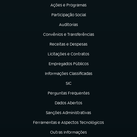
Ações e Programas
(abre em nova aba)
Participação Social
(abre em nova aba)
Auditorias
(abre em nova aba)
Convênios e Transferências
(abre em nova aba)
Receitas e Despesas
(abre em nova aba)
Licitações e Contratos
(abre em nova aba)
Empregados Públicos
(abre em nova aba)
Informações Classificadas
(abre em nova aba)
SIC
(abre em nova aba)
Perguntas Frequentes
(abre em nova aba)
Dados Abertos
(abre em nova aba)
Sanções Administrativas
(abre em nova aba)
Ferramentas e Aspectos Tecnológicos
(abre em nova aba)
Outras Informações
(abre em nova aba)