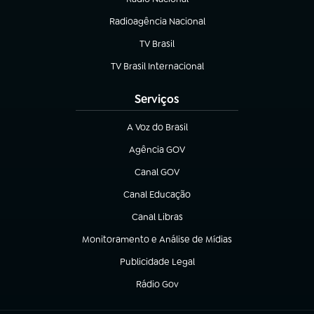
Radioagência Nacional
(abre em nova aba)
TV Brasil
(abre em nova aba)
TV Brasil Internacional
(abre em nova aba)
Serviços
A Voz do Brasil
(abre em nova aba)
Agência GOV
(abre em nova aba)
Canal GOV
(abre em nova aba)
Canal Educação
(abre em nova aba)
Canal Libras
(abre em nova aba)
Monitoramento e Análise de Mídias
(abre em nova aba)
Publicidade Legal
(abre em nova aba)
Rádio Gov
(abre em nova aba)