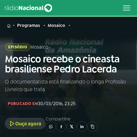
MENU
Programas
Mosaico
Mosaico
EPISÓDIO
Mosaico recebe o cineasta
Buscar
na
brasiliense Pedro Lacerda
Rádio
Buscar
Nacional
O documentarista está finalizando o longa Profissão
Livreiro que trata
AO VIVO
30/03/2016, 23:25
PUBLICADO EM
01
INÍCIO
Compartilhe
Ouça agora
02
A RÁDIO