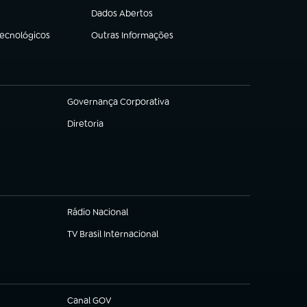
Dados Abertos
(abre em nova aba)
Tecnológicos
Outras Informações
(abre em nova aba)
Governança Corporativa
(abre em nova aba)
Diretoria
(abre em nova aba)
Rádio Nacional
TV Brasil Internacional
(abre em nova aba)
Canal GOV
(abre em nova aba)