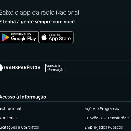
Baixe o app da rádio Nacional
E tenha a gente sempre com você.
Acesso à
TRANSPARÊNCIA
abre em nova aba)
Informação
Acesso à Informação
Institucional
Ações e Programas
(abre em nova aba)
(abre em nova aba)
Auditorias
Convênios e Transferênci
(abre em nova aba)
(abre em nova aba)
Licitações e Contratos
Empregados Públicos
(abre em nova aba)
(abre em nova aba)