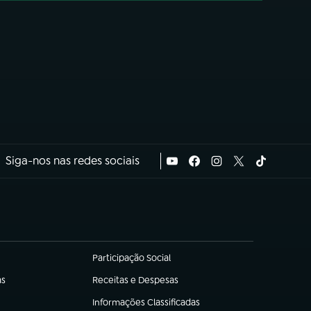
Siga-nos nas redes sociais
Participação Social
(abre em nova aba)
as
Receitas e Despesas
(abre em nova aba)
Informações Classificadas
(abre em nova aba)