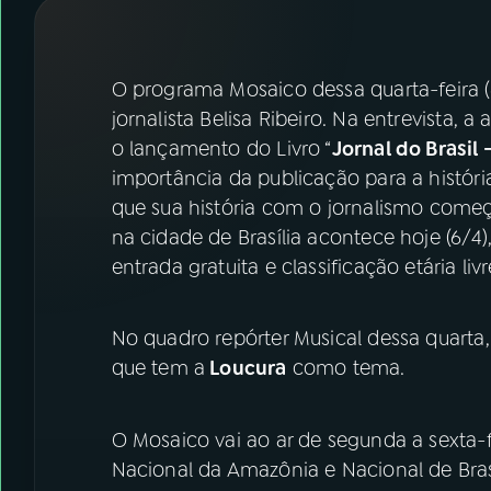
07
ÚLTIMAS
08
FESTIVAL DE MÚSICA
O programa Mosaico dessa quarta-feira (
jornalista Belisa Ribeiro. Na entrevista, 
o lançamento do Livro “
Jornal do Brasil
ACOMPANHE A RÁDIO NACIONAL
importância da publicação para a históri
YouTube
Facebook
que sua história com o jornalismo começo
na cidade de Brasília acontece hoje (6/4)
Instagram
X
entrada gratuita e classificação etária livr
TikTok
No quadro repórter Musical dessa quarta,
que tem a
Loucura
como tema.
O Mosaico vai ao ar de segunda a sexta-fei
Nacional da Amazônia e Nacional de Bras