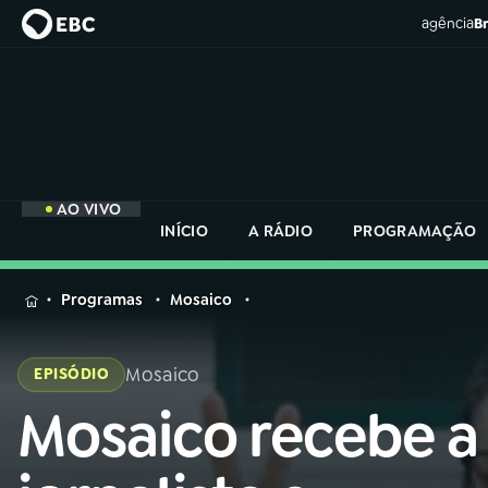
agência
Br
AO VIVO
INÍCIO
A RÁDIO
PROGRAMAÇÃO
MENU
Programas
Mosaico
Buscar
na
Mosaico
EPISÓDIO
Rádio
Buscar
Nacional
Mosaico recebe a
Buscar
na
Rádio
AO VIVO