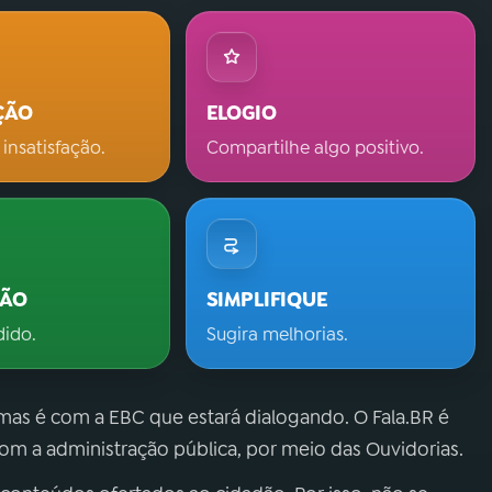
ÇÃO
ELOGIO
 insatisfação.
Compartilhe algo positivo.
ÇÃO
SIMPLIFIQUE
dido.
Sugira melhorias.
 mas é com a EBC que estará dialogando. O Fala.BR é
m a administração pública, por meio das Ouvidorias.