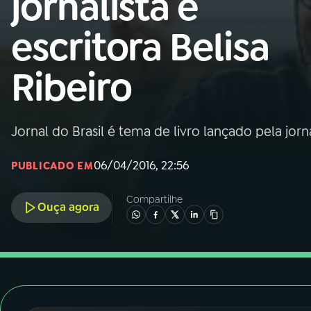
jornalista e
Nacional
escritora Belisa
01
INÍCIO
Ribeiro
02
A RÁDIO
Jornal do Brasil é tema de livro lançado pela jorna
03
PROGRAMAÇÃO
06/04/2016, 22:56
PUBLICADO EM
04
PROGRAMAS
Compartilhe
Ouça agora
05
PODCASTS
06
VIDEOCASTS