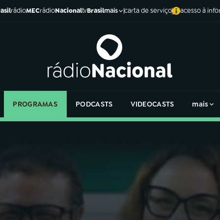
asil
rádio
MEC
rádio
Nacional
tv
Brasil
carta de serviço
acesso à inf
mais
PROGRAMAS
PODCASTS
VIDEOCASTS
mais