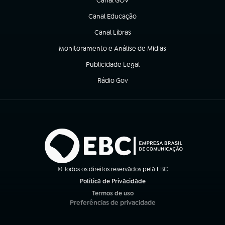
Canal GOV
(abre em nova aba)
Canal Educação
(abre em nova aba)
Canal Libras
(abre em nova aba)
Monitoramento e Análise de Mídias
(abre em nova aba)
Publicidade Legal
(abre em nova aba)
Rádio Gov
(abre em nova aba)
© Todos os direitos reservados pela EBC
Política de Privacidade
(abre em nova aba)
Termos de uso
(abre em nova aba)
Preferências de privacidade