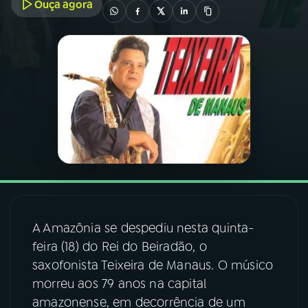
Ouça agora
03
PROGRAMAÇÃO
04
PROGRAMAS
05
PODCASTS
06
VIDEOCASTS
07
ÚLTIMAS
A Amazônia se despediu nesta quinta-
feira (18) do Rei do Beiradão, o
08
FESTIVAL DE MÚSICA
saxofonista Teixeira de Manaus. O músico
morreu aos 79 anos na capital
amazonense, em decorrência de um
ACOMPANHE A RÁDIO NACIONAL