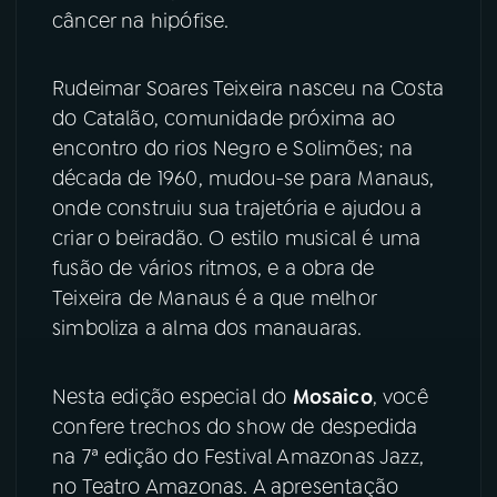
câncer na hipófise.
YouTube
Facebook
Rudeimar Soares Teixeira nasceu na Costa
Instagram
X
do Catalão, comunidade próxima ao
encontro do rios Negro e Solimões; na
TikTok
década de 1960, mudou-se para Manaus,
onde construiu sua trajetória e ajudou a
criar o beiradão. O estilo musical é uma
fusão de vários ritmos, e a obra de
Teixeira de Manaus é a que melhor
simboliza a alma dos manauaras.
Nesta edição especial do
Mosaico
, você
confere trechos do show de despedida
na 7ª edição do Festival Amazonas Jazz,
no Teatro Amazonas. A apresentação