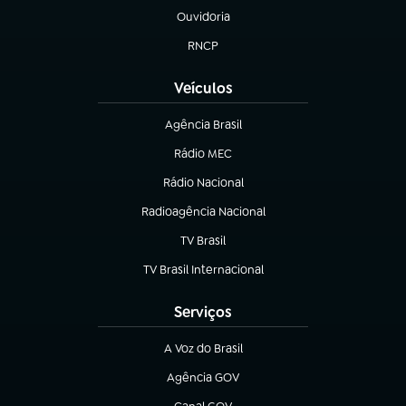
Ouvidoria
(abre em nova aba)
RNCP
(abre em nova aba)
Veículos
Agência Brasil
(abre em nova aba)
Rádio MEC
(abre em nova aba)
Rádio Nacional
Radioagência Nacional
(abre em nova aba)
TV Brasil
(abre em nova aba)
TV Brasil Internacional
(abre em nova aba)
Serviços
A Voz do Brasil
(abre em nova aba)
Agência GOV
(abre em nova aba)