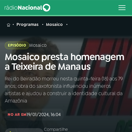
MENU
Programas
Mosaico
Mosaico
EPISÓDIO
Mosaico presta homenagem
Buscar
na
a Teixeira de Manaus
Rádio
Buscar
Nacional
Rei do Beiradão morreu nesta quinta-feira (18) aos 79
anos; obra do saxofonista influenciou inúmeros
AO VIVO
artistas e ajudou a construir a identidade cultural da
Amazônia
01
INÍCIO
19/01/2024, 16:04
NO AR EM
02
A RÁDIO
Compartilhe