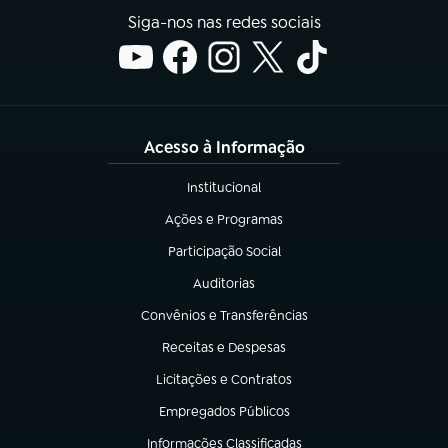
Siga-nos nas redes sociais
Acesso à Informação
Institucional
(abre em nova aba)
Ações e Programas
(abre em nova aba)
Participação Social
(abre em nova aba)
Auditorias
(abre em nova aba)
Convênios e Transferências
(abre em nova aba)
Receitas e Despesas
(abre em nova aba)
Licitações e Contratos
(abre em nova aba)
Empregados Públicos
(abre em nova aba)
Informações Classificadas