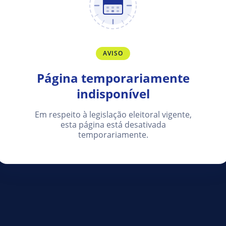
AVISO
Página temporariamente
indisponível
Em respeito à legislação eleitoral vigente,
esta página está desativada
temporariamente.