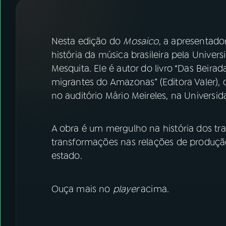
07
ÚLTIMAS
08
FESTIVAL DE MÚSICA
Nesta edição do
Mosaico
, a apresentado
história da música brasileira pela Unive
Mesquita. Ele é autor do livro “Das Beira
ACOMPANHE A RÁDIO NACIONAL
migrantes do Amazonas” (Editora Valer), qu
YouTube
Facebook
no auditório Mário Meireles, na Univers
Instagram
X
A obra é um mergulho na história dos tr
TikTok
transformações nas relações de produção
estado.
Ouça mais no
player
acima.