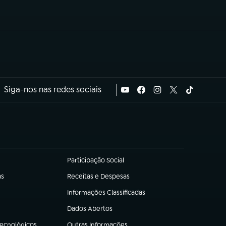
Siga-nos nas redes sociais
Participação Social
(abre em nova aba)
as
Receitas e Despesas
(abre em nova aba)
Informações Classificadas
(abre em nova aba)
Dados Abertos
(abre em nova aba)
Tecnológicos
Outras Informações