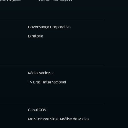
(abre em nova aba)
Governança Corporativa
(abre em nova aba)
Diretoria
(abre em nova aba)
Rádio Nacional
TV Brasil Internacional
(abre em nova aba)
Canal GOV
(abre em nova aba)
Monitoramento e Análise de Mídias
(abre em nova aba)