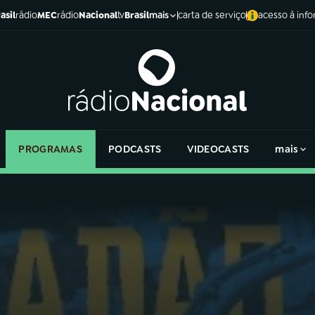
asil
rádio
MEC
rádio
Nacional
tv
Brasil
carta de serviço
acesso à inf
mais
PROGRAMAS
PODCASTS
VIDEOCASTS
mais