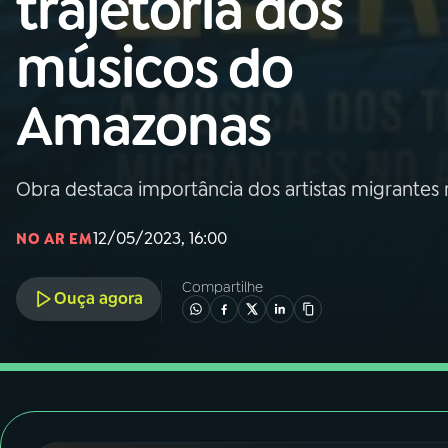
trajetória dos
Nacional
músicos do
01
INÍCIO
Amazonas
02
A RÁDIO
Obra destaca importância dos artistas migrantes
03
PROGRAMAÇÃO
12/05/2023, 16:00
NO AR EM
04
PROGRAMAS
Compartilhe
Ouça agora
05
PODCASTS
06
VIDEOCASTS