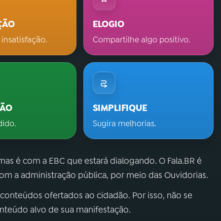
ÇÃO
ELOGIO
 insatisfação.
Compartilhe algo positivo.
ÇÃO
SIMPLIFIQUE
dido.
Sugira melhorias.
 mas é com a EBC que estará dialogando. O Fala.BR é
m a administração pública, por meio das Ouvidorias.
 conteúdos ofertados ao cidadão. Por isso, não se
onteúdo alvo de sua manifestação.