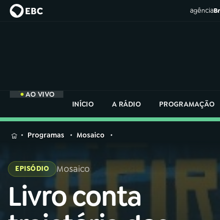
agência
Br
AO VIVO
INÍCIO
A RÁDIO
PROGRAMAÇÃO
MENU
Programas
Mosaico
Buscar
na
Mosaico
EPISÓDIO
Rádio
Buscar
Nacional
Livro conta
Buscar
na
Rádio
AO VIVO