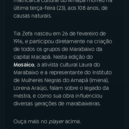
matricarca cultural do Amapá morreu na
última terça-feira (23), aos 108 anos, de
YouTube
Facebook
causas naturais.
Instagram
X
Tia Zefa nasceu em 26 de fevereiro de
TikTok
1916, e participou diretamente na criação
de todos os grupos de Marabaixo da
capital Macapá. Nesta edição do
Mosaico
, a ativista cultural Laura do
Marabaixo e a representante do Instituto
de Mulheres Negras do Amapá (Imena),
Lorena Araújo, falam sobre o legado da
mestra, e como sua obra influenciou
diversas gerações de marabaixeiras.
Ouça mais no
player
acima.