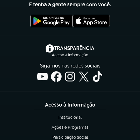
E tenha a gente sempre com você.
(abre em nova aba)
TRANSPARÊNCIA
Acesso à Informação
Siga-nos nas redes sociais
Acesso à Informação
Institucional
(abre em nova aba)
Ações e Programas
(abre em nova aba)
Participação Social
(abre em nova aba)