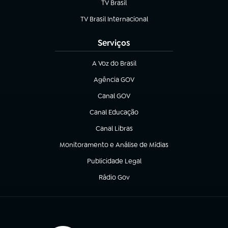
TV Brasil
(abre em nova aba)
TV Brasil Internacional
(abre em nova aba)
Serviços
A Voz do Brasil
(abre em nova aba)
Agência GOV
(abre em nova aba)
Canal GOV
(abre em nova aba)
Canal Educação
(abre em nova aba)
Canal Libras
(abre em nova aba)
Monitoramento e Análise de Mídias
(abre em nova aba)
Publicidade Legal
(abre em nova aba)
Rádio Gov
(abre em nova aba)