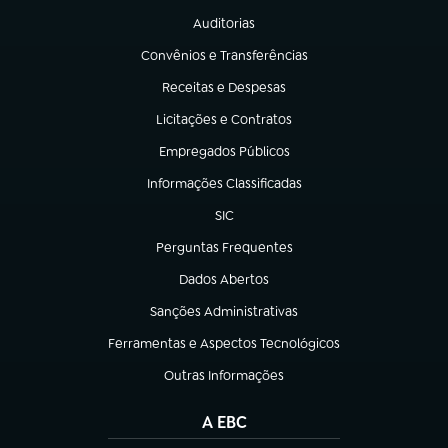
Auditorias
(abre em nova aba)
Convênios e Transferências
(abre em nova aba)
Receitas e Despesas
(abre em nova aba)
Licitações e Contratos
(abre em nova aba)
Empregados Públicos
(abre em nova aba)
Informações Classificadas
(abre em nova aba)
SIC
(abre em nova aba)
Perguntas Frequentes
(abre em nova aba)
Dados Abertos
(abre em nova aba)
Sanções Administrativas
(abre em nova aba)
Ferramentas e Aspectos Tecnológicos
(abre em nova aba)
Outras Informações
(abre em nova aba)
A EBC