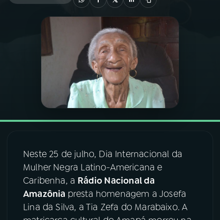
03
PROGRAMAÇÃO
04
PROGRAMAS
05
PODCASTS
06
VIDEOCASTS
Neste 25 de julho, Dia Internacional da
07
ÚLTIMAS
Mulher Negra Latino-Americana e
Caribenha, a
Rádio Nacional da
08
FESTIVAL DE MÚSICA
Amazônia
presta homenagem a Josefa
Lina da Silva, a Tia Zefa do Marabaixo. A
ACOMPANHE A RÁDIO NACIONAL