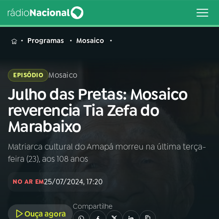
MENU
Programas
Mosaico
Mosaico
EPISÓDIO
Julho das Pretas: Mosaico
Buscar
na
reverencia Tia Zefa do
Rádio
Buscar
Marabaixo
Nacional
Matriarca cultural do Amapá morreu na última terça-
AO VIVO
feira (23), aos 108 anos
01
INÍCIO
25/07/2024, 17:20
NO AR EM
Compartilhe
02
A RÁDIO
Ouça agora