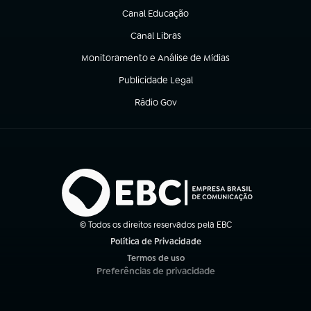
Canal Educação
(abre em nova aba)
Canal Libras
(abre em nova aba)
Monitoramento e Análise de Mídias
(abre em nova aba)
Publicidade Legal
(abre em nova aba)
Rádio Gov
(abre em nova aba)
© Todos os direitos reservados pela EBC
Política de Privacidade
(abre em nova aba)
Termos de uso
(abre em nova aba)
Preferências de privacidade