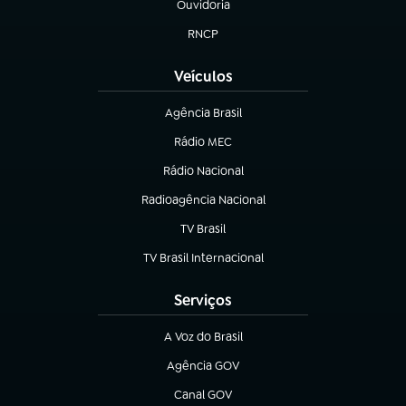
Ouvidoria
(abre em nova aba)
RNCP
(abre em nova aba)
Veículos
Agência Brasil
(abre em nova aba)
Rádio MEC
(abre em nova aba)
Rádio Nacional
Radioagência Nacional
(abre em nova aba)
TV Brasil
(abre em nova aba)
TV Brasil Internacional
(abre em nova aba)
Serviços
A Voz do Brasil
(abre em nova aba)
Agência GOV
(abre em nova aba)
Canal GOV
(abre em nova aba)