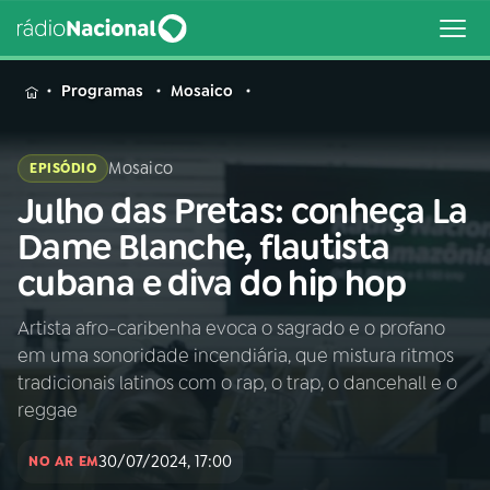
MENU
Programas
Mosaico
Mosaico
EPISÓDIO
Julho das Pretas: conheça La
Buscar
na
Dame Blanche, flautista
Rádio
Buscar
cubana e diva do hip hop
Nacional
Artista afro-caribenha evoca o sagrado e o profano
AO VIVO
em uma sonoridade incendiária, que mistura ritmos
tradicionais latinos com o rap, o trap, o dancehall e o
01
INÍCIO
reggae
30/07/2024, 17:00
NO AR EM
02
A RÁDIO