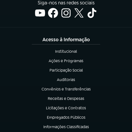
Siga-nos nas redes sociais
Acesso à Informação
Institucional
(abre em nova aba)
Ações e Programas
(abre em nova aba)
Participação Social
(abre em nova aba)
Auditorias
(abre em nova aba)
Convênios e Transferências
(abre em nova aba)
Receitas e Despesas
(abre em nova aba)
Licitações e Contratos
(abre em nova aba)
Empregados Públicos
(abre em nova aba)
Informações Classificadas
(abre em nova aba)