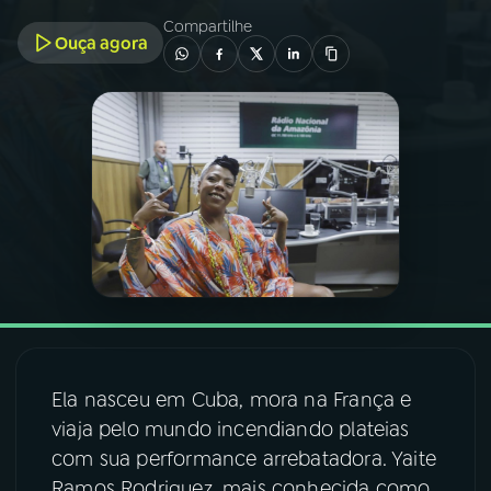
Compartilhe
Ouça agora
03
PROGRAMAÇÃO
04
PROGRAMAS
05
PODCASTS
06
VIDEOCASTS
07
ÚLTIMAS
Ela nasceu em Cuba, mora na França e
08
FESTIVAL DE MÚSICA
viaja pelo mundo incendiando plateias
com sua performance arrebatadora. Yaite
ACOMPANHE A RÁDIO NACIONAL
Ramos Rodriguez, mais conhecida como