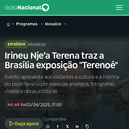
MENU
Programas
Mosaico
Mosaico
EPISÓDIO
Irineu Nje’a Terena traz a
Buscar
na
Brasília exposição "Terenoé"
Rádio
Buscar
Nacional
Evento apresenta aos visitantes a cultura e a história
do povo Terena por meio de artefatos, fotografias,
AO VIVO
vídeos e obras artísticas
03/04/2025, 17:00
01
INÍCIO
NO AR EM
Compartilhe
Ouça agora
02
A RÁDIO