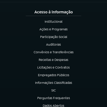
Acesso à Informação
Institucional
(abre em nova aba)
Ações e Programas
(abre em nova aba)
Participação Social
(abre em nova aba)
Auditorias
(abre em nova aba)
Convênios e Transferências
(abre em nova aba)
Receitas e Despesas
(abre em nova aba)
Licitações e Contratos
(abre em nova aba)
Empregados Públicos
(abre em nova aba)
Informações Classificadas
(abre em nova aba)
SIC
(abre em nova aba)
Perguntas Frequentes
(abre em nova aba)
Dados Abertos