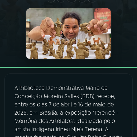
03
PROGRAMAÇÃO
04
PROGRAMAS
05
PODCASTS
06
VIDEOCASTS
A Biblioteca Demonstrativa Maria da
07
ÚLTIMAS
Conceição Moreira Salles (BDB) recebe,
entre os dias 7 de abril e 16 de maio de
2025, em Brasília, a exposição "Terenoé -
08
FESTIVAL DE MÚSICA
Memória dos Artefatos", idealizada pelo
artista indígena Irineu Nje’a Terena. A
ACOMPANHE A RÁDIO NACIONAL