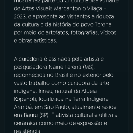
mostra faz parte do Circuito Bolsa Funarte
de Artes Visuais Marcantonio Vilaça -
YouTube
Facebook
2023, e apresenta ao visitantes a riqueza
da cultura e da história do povo Terena
Instagram
X
por meio de artefatos, fotografias, vídeos
e obras artísticas.
TikTok
A curadoria é assinada pela artista e
pesquisadora Naine Terena (MS),
reconhecida no Brasil e no exterior pelo
vasto trabalho como curadora da arte
indígena. Irineu, natural da Aldeia
Kopenoti, localizada na Terra Indígena
Araribá, em São Paulo, atualmente reside
em Bauru (SP). É ativista cultural e utiliza a
cerâmica como meio de expressão e
resistência.