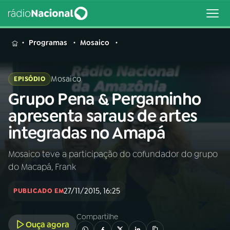
MENU
Programas
Mosaico
Mosaico
EPISÓDIO
Grupo Pena & Pergaminho
Buscar
na
apresenta saraus de artes
Rádio
Buscar
integradas no Amapá
Nacional
Mosaico teve a participação do cofundador do grupo
AO VIVO
do Macapá, Frank
01
INÍCIO
27/11/2015, 16:25
PUBLICADO EM
Compartilhe
02
A RÁDIO
Ouça agora