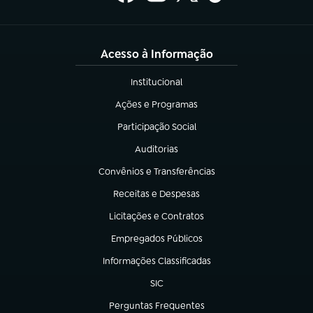
Acesso à Informação
Institucional
(abre em nova aba)
Ações e Programas
(abre em nova aba)
Participação Social
(abre em nova aba)
Auditorias
(abre em nova aba)
Convênios e Transferências
(abre em nova aba)
Receitas e Despesas
(abre em nova aba)
Licitações e Contratos
(abre em nova aba)
Empregados Públicos
(abre em nova aba)
Informações Classificadas
(abre em nova aba)
SIC
(abre em nova aba)
Perguntas Frequentes
(abre em nova aba)