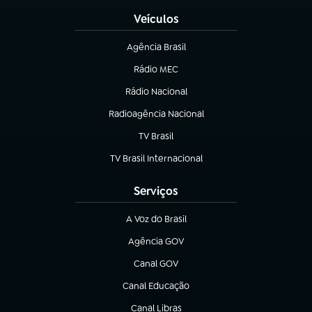
Veículos
Agência Brasil
(abre em nova aba)
Rádio MEC
(abre em nova aba)
Rádio Nacional
Radioagência Nacional
(abre em nova aba)
TV Brasil
(abre em nova aba)
TV Brasil Internacional
(abre em nova aba)
Serviços
A Voz do Brasil
(abre em nova aba)
Agência GOV
(abre em nova aba)
Canal GOV
(abre em nova aba)
Canal Educação
(abre em nova aba)
Canal Libras