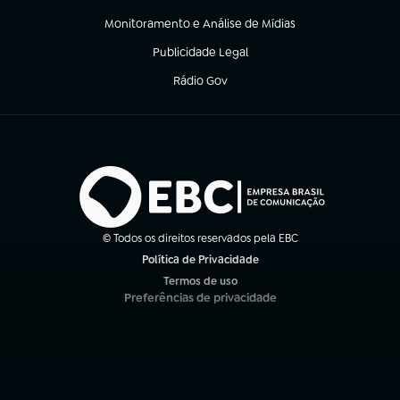
(abre em nova aba)
Monitoramento e Análise de Mídias
(abre em nova aba)
Publicidade Legal
(abre em nova aba)
Rádio Gov
(abre em nova aba)
© Todos os direitos reservados pela EBC
Política de Privacidade
(abre em nova aba)
Termos de uso
(abre em nova aba)
Preferências de privacidade