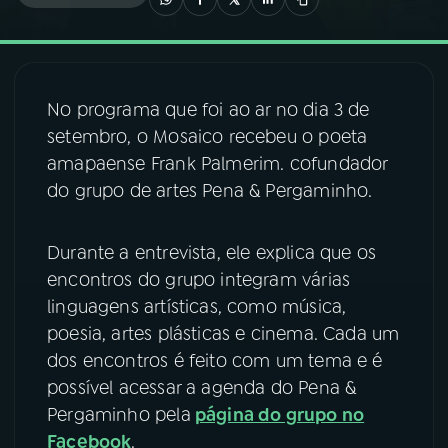
03
PROGRAMAÇÃO
No programa que foi ao ar no dia 3 de
04
PROGRAMAS
setembro, o Mosaico recebeu o poeta
amapaense Frank Palmerim. cofundador
05
PODCASTS
do grupo de artes Pena & Pergaminho.
06
VIDEOCASTS
Durante a entrevista, ele explica que os
encontros do grupo integram várias
linguagens artísticas, como música,
07
ÚLTIMAS
poesia, artes plásticas e cinema. Cada um
dos encontros é feito com um tema e é
08
FESTIVAL DE MÚSICA
possível acessar a agenda do Pena &
Pergaminho pela
página do grupo no
Facebook
.
ACOMPANHE A RÁDIO NACIONAL