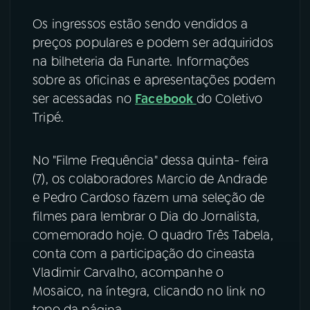
Os ingressos estão sendo vendidos a
YouTube
Facebook
preços populares e podem ser adquiridos
na bilheteria da Funarte. Informações
Instagram
X
sobre as oficinas e apresentações podem
TikTok
ser acessadas no
Facebook
do Coletivo
Tripé.
No "Filme Frequência" dessa quinta- feira
(7), os colaboradores Marcio de Andrade
e Pedro Cardoso fazem uma seleção de
filmes para lembrar o Dia do Jornalista,
comemorado hoje. O quadro Três Tabela,
conta com a participação do cineasta
Vladimir Carvalho, acompanhe o
Mosaico, na íntegra, clicando no link no
topo da página.