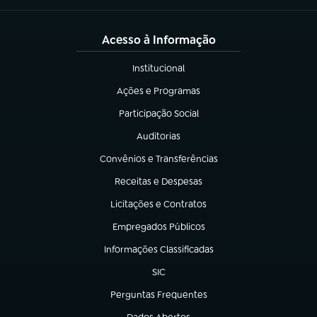
Acesso à Informação
Institucional
(abre em nova aba)
Ações e Programas
(abre em nova aba)
Participação Social
(abre em nova aba)
Auditorias
(abre em nova aba)
Convênios e Transferências
(abre em nova aba)
Receitas e Despesas
(abre em nova aba)
Licitações e Contratos
(abre em nova aba)
Empregados Públicos
(abre em nova aba)
Informações Classificadas
(abre em nova aba)
SIC
(abre em nova aba)
Perguntas Frequentes
(abre em nova aba)