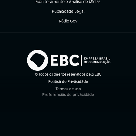
Monitoramento e Análise de Mídias
(abre em nova aba)
Publicidade Legal
(abre em nova aba)
Rádio Gov
(abre em nova aba)
© Todos os direitos reservados pela EBC
Política de Privacidade
(abre em nova aba)
Termos de uso
(abre em nova aba)
Preferências de privacidade