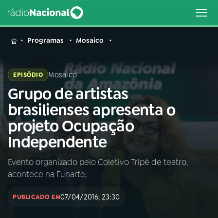
MENU
Programas
Mosaico
Mosaico
EPISÓDIO
Grupo de artistas
Buscar
na
brasilienses apresenta o
Rádio
Buscar
projeto Ocupação
Nacional
Independente
AO VIVO
Evento organizado pelo Coletivo Tripé de teatro,
acontece na Funarte,
01
INÍCIO
07/04/2016, 23:30
PUBLICADO EM
02
A RÁDIO