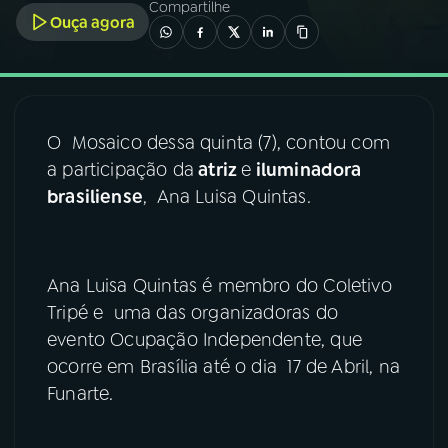
Compartilhe
Ouça agora
03
PROGRAMAÇÃO
04
PROGRAMAS
O Mosaico dessa quinta (7), contou com
a participação da
atriz
e
iluminadora
05
PODCASTS
brasiliense
, Ana Luisa Quintas.
06
VIDEOCASTS
Ana Luisa Quintas é membro do Coletivo
Tripé e uma das organizadoras do
07
ÚLTIMAS
evento Ocupação Independente, que
ocorre em Brasília até o dia 17 de Abril, na
08
FESTIVAL DE MÚSICA
Funarte.
ACOMPANHE A RÁDIO NACIONAL