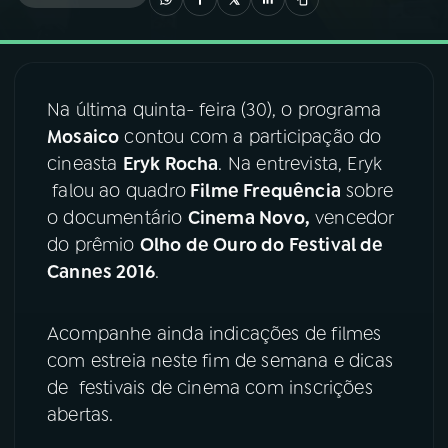
03
PROGRAMAÇÃO
Na última quinta- feira (30), o programa
04
PROGRAMAS
Mosaico
contou com a participação do
cineasta
Eryk Rocha
. Na entrevista, Eryk
05
PODCASTS
falou ao quadro
Filme Frequência
sobre
o documentário
Cinema Novo,
vencedor
do prêmio
Olho de Ouro do Festival de
06
VIDEOCASTS
Cannes 2016
.
07
ÚLTIMAS
Acompanhe ainda indicações de filmes
com estreia neste fim de semana e dicas
08
FESTIVAL DE MÚSICA
de festivais de cinema com inscrições
abertas.
ACOMPANHE A RÁDIO NACIONAL