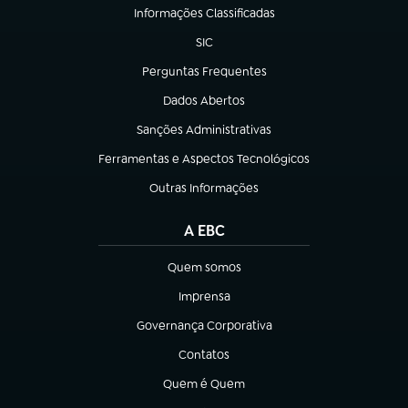
Informações Classificadas
(abre em nova aba)
SIC
(abre em nova aba)
Perguntas Frequentes
(abre em nova aba)
Dados Abertos
(abre em nova aba)
Sanções Administrativas
(abre em nova aba)
Ferramentas e Aspectos Tecnológicos
(abre em nova aba)
Outras Informações
(abre em nova aba)
A EBC
Quem somos
(abre em nova aba)
Imprensa
(abre em nova aba)
Governança Corporativa
(abre em nova aba)
Contatos
(abre em nova aba)
Quem é Quem
(abre em nova aba)