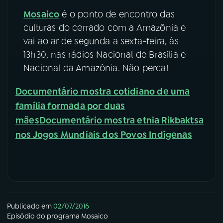
Mosaico
é o ponto de encontro das
YouTube
Facebook
culturas do cerrado com a Amazônia e
vai ao ar de segunda a sexta-feira, às
Instagram
X
13h30, nas rádios Nacional de Brasília e
Nacional da Amazônia. Não perca!
TikTok
Documentário mostra cotidiano de uma
família formada por duas
mães
Documentário mostra etnia Rikbaktsa
nos Jogos Mundiais dos Povos Indígenas
Publicado em
02/07/2016
Episódio
do programa
Mosaico