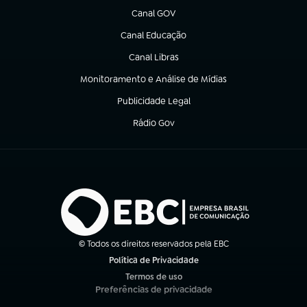
Canal GOV
(abre em nova aba)
Canal Educação
(abre em nova aba)
Canal Libras
(abre em nova aba)
Monitoramento e Análise de Mídias
(abre em nova aba)
Publicidade Legal
(abre em nova aba)
Rádio Gov
(abre em nova aba)
© Todos os direitos reservados pela EBC
Política de Privacidade
(abre em nova aba)
Termos de uso
(abre em nova aba)
Preferências de privacidade