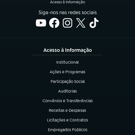
Acesso à Informação
Siga-nos nas redes sociais
Acesso à Informação
Institucional
(abre em nova aba)
Ações e Programas
(abre em nova aba)
Participação Social
(abre em nova aba)
Auditorias
(abre em nova aba)
Convênios e Transferências
(abre em nova aba)
Receitas e Despesas
(abre em nova aba)
Licitações e Contratos
(abre em nova aba)
Empregados Públicos
(abre em nova aba)