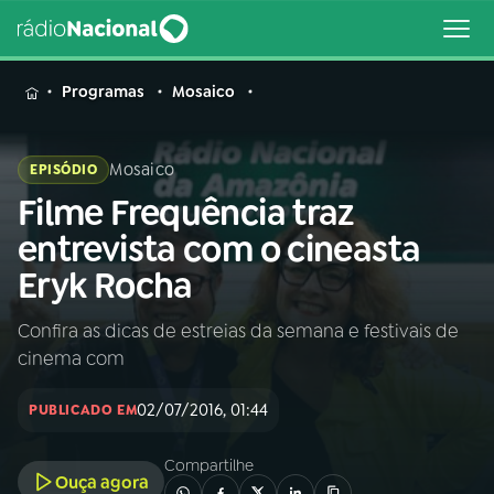
MENU
Programas
Mosaico
Mosaico
EPISÓDIO
Filme Frequência traz
Buscar
na
entrevista com o cineasta
Rádio
Buscar
Eryk Rocha
Nacional
Confira as dicas de estreias da semana e festivais de
AO VIVO
cinema com
01
INÍCIO
02/07/2016, 01:44
PUBLICADO EM
Compartilhe
02
A RÁDIO
Ouça agora