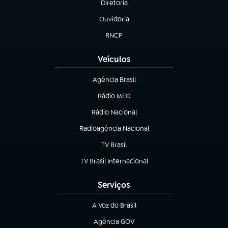
Diretoria
(abre em nova aba)
Ouvidoria
(abre em nova aba)
RNCP
(abre em nova aba)
Veículos
Agência Brasil
(abre em nova aba)
Rádio MEC
(abre em nova aba)
Rádio Nacional
Radioagência Nacional
(abre em nova aba)
TV Brasil
(abre em nova aba)
TV Brasil Internacional
(abre em nova aba)
Serviços
A Voz do Brasil
(abre em nova aba)
Agência GOV
(abre em nova aba)