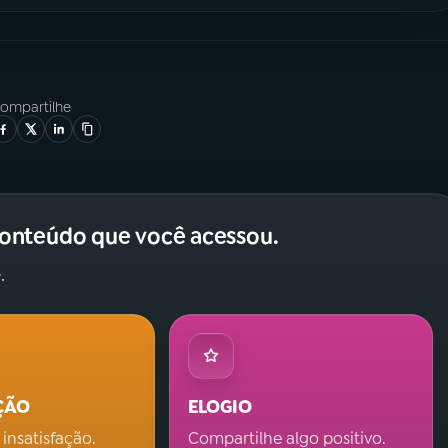
ompartilhe
conteúdo que você acessou.
.
ÇÃO
ELOGIO
 insatisfação.
Compartilhe algo positivo.