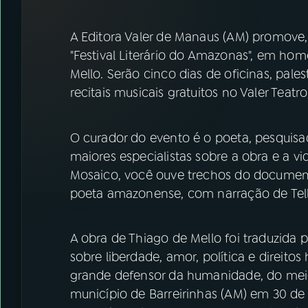
07
ÚLTIMAS
A Editora Valer de Manaus (AM) promove, 
08
FESTIVAL DE MÚSICA
"Festival Literário do Amazonas", em h
Mello. Serão cinco dias de oficinas, pale
recitais musicais gratuitos no Valer Teat
ACOMPANHE A RÁDIO NACIONAL
YouTube
Facebook
O curador do evento é o poeta, pesquisado
maiores especialistas sobre a obra e a v
Instagram
X
Mosaico, você ouve trechos do documentá
TikTok
poeta amazonense, com narração de Tell
A obra de Thiago de Mello foi traduzida 
sobre liberdade, amor, política e direit
grande defensor da humanidade, do mei
município de Barreirinhas (AM) em 30 de 