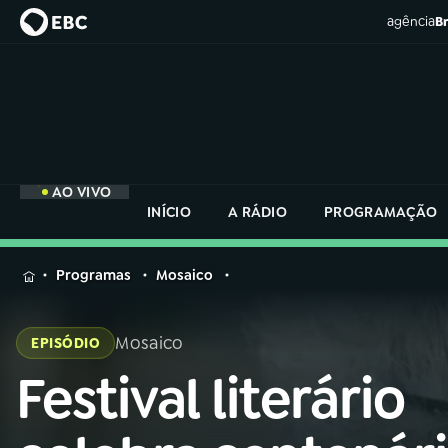
agência
Br
AO VIVO
INÍCIO
A RÁDIO
PROGRAMAÇÃO
MENU
Programas
Mosaico
Buscar
na
Mosaico
EPISÓDIO
Rádio
Buscar
Nacional
Festival literário
Buscar
na
Rádio
AO VIVO