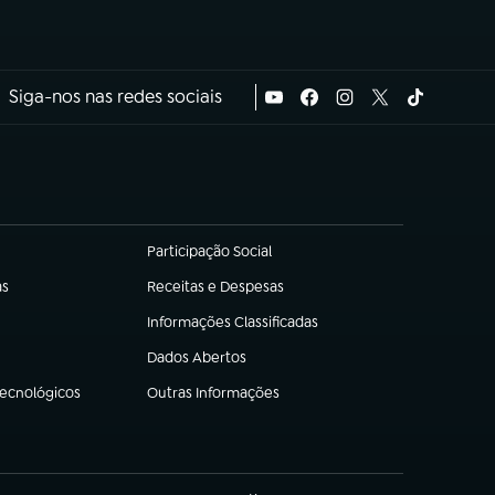
Siga-nos nas redes sociais
Participação Social
(abre em nova aba)
as
Receitas e Despesas
(abre em nova aba)
Informações Classificadas
(abre em nova aba)
Dados Abertos
(abre em nova aba)
Tecnológicos
Outras Informações
(abre em nova aba)