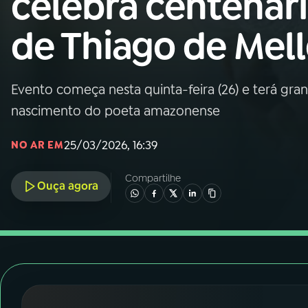
celebra centenár
Nacional
de Thiago de Mel
01
INÍCIO
02
A RÁDIO
Evento começa nesta quinta-feira (26) e terá gr
nascimento do poeta amazonense
03
PROGRAMAÇÃO
25/03/2026, 16:39
NO AR EM
04
PROGRAMAS
Compartilhe
Ouça agora
05
PODCASTS
06
VIDEOCASTS