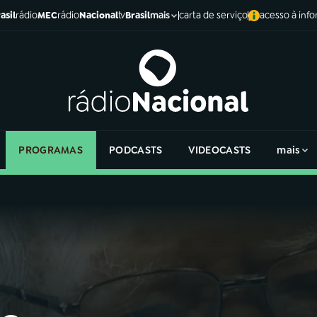
asil
rádio
MEC
rádio
Nacional
tv
Brasil
carta de serviço
acesso à inf
mais
PROGRAMAS
PODCASTS
VIDEOCASTS
mais