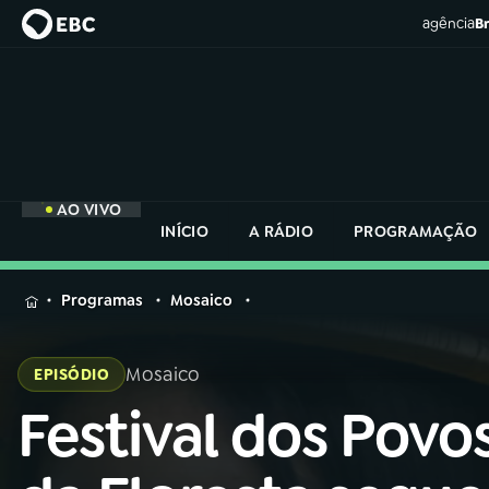
agência
Br
AO VIVO
INÍCIO
A RÁDIO
PROGRAMAÇÃO
MENU
Programas
Mosaico
Buscar
na
Mosaico
EPISÓDIO
Rádio
Buscar
Nacional
Festival dos Povo
Buscar
na
Rádio
AO VIVO