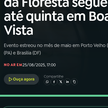
da Floresta segue
Nacional
até quinta em Bo
01
INÍCIO
Vista
02
A RÁDIO
Evento estreou no mês de maio em Porto Velho (
03
PROGRAMAÇÃO
(PA) e Brasília (DF)
04
PROGRAMAS
25/08/2025, 17:00
NO AR EM
Compartilhe
05
PODCASTS
Ouça agora
06
VIDEOCASTS