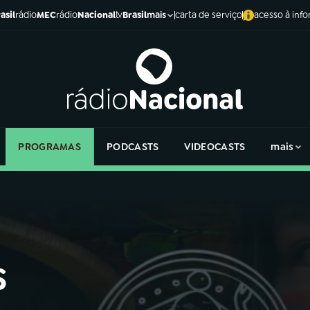
asil
rádio
MEC
rádio
Nacional
tv
Brasil
carta de serviço
acesso à inf
mais
PROGRAMAS
PODCASTS
VIDEOCASTS
mais
s