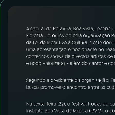
07
ÚLTIMAS
08
FESTIVAL DE MÚSICA
A capital de Roraima, Boa Vista, recebeu
ACOMPANHE A RÁDIO NACIONAL
Floresta - promovido pela organização R
da Lei de Incentivo à Cultura. Neste dom
YouTube
Facebook
uma apresentação emocionante no Teatro
conferir os shows de diversos artistas d
Instagram
X
e Bodó Valorizado - além do cantor e co
TikTok
Segundo a presidente da organização, Fa
busca promover o encontro entre as cult
Na sexta-feira (22), o festival trouxe ao 
Instituto Boa Vista de Música (IBVM), o po