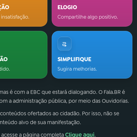
ÇÃO
ELOGIO
 insatisfação.
Compartilhe algo positivo.
ÇÃO
SIMPLIFIQUE
dido.
Sugira melhorias.
 mas é com a EBC que estará dialogando. O Fala.BR é
m a administração pública, por meio das Ouvidorias.
 conteúdos ofertados ao cidadão. Por isso, não se
onteúdo alvo de sua manifestação.
Clique aqui
, acesse a página completa
.