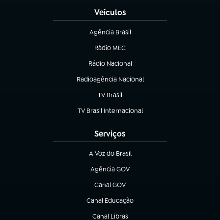
Veículos
Agência Brasil
(abre em nova aba)
Rádio MEC
(abre em nova aba)
Rádio Nacional
Radioagência Nacional
(abre em nova aba)
TV Brasil
(abre em nova aba)
TV Brasil Internacional
(abre em nova aba)
Serviços
A Voz do Brasil
(abre em nova aba)
Agência GOV
(abre em nova aba)
Canal GOV
(abre em nova aba)
Canal Educação
(abre em nova aba)
Canal Libras
(abre em nova aba)