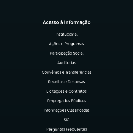
Acesso à Informação
Institucional
(abre em nova aba)
Ações e Programas
(abre em nova aba)
Participação Social
(abre em nova aba)
Auditorias
(abre em nova aba)
Convênios e Transferências
(abre em nova aba)
Receitas e Despesas
(abre em nova aba)
Licitações e Contratos
(abre em nova aba)
Empregados Públicos
(abre em nova aba)
Informações Classificadas
(abre em nova aba)
SIC
(abre em nova aba)
Perguntas Frequentes
(abre em nova aba)