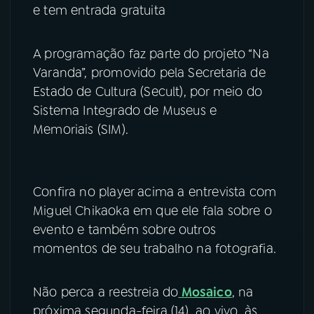
e tem entrada gratuita
YouTube
Facebook
A programação faz parte do projeto “Na
Instagram
X
Varanda”, promovido pela Secretaria de
Estado de Cultura (Secult), por meio do
TikTok
Sistema Integrado de Museus e
Memoriais (SIM).
Confira no player acima a entrevista com
Miguel Chikaoka em que ele fala sobre o
evento e também sobre outros
momentos de seu trabalho na fotografia.
Não perca a reestreia do
Mosaico
, na
próxima segunda-feira (14), ao vivo, às