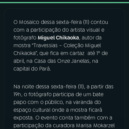
03
PROGRAMAÇÃO
O Mosaico dessa sexta-feira (11) contou
com a participação do artista visual e
04
PROGRAMAS
fotógrafo
Miguel Chikaoka
, autor da
mostra “Travessias – Coleção Miguel
05
PODCASTS
Chikaoka”, que fica em cartaz até 1º de
abril, na Casa das Onze Janelas, na
capital do Pará.
06
VIDEOCASTS
Na noite dessa sexta-feira (11), a partir das
07
ÚLTIMAS
19h, o fotógrafo participa de um bate
papo com o público, na varanda do
08
FESTIVAL DE MÚSICA
espaço cultural onde a mostra ficará
exposta. O evento conta também com a
participação da curadora Marisa Mokarzel
ACOMPANHE A RÁDIO NACIONAL