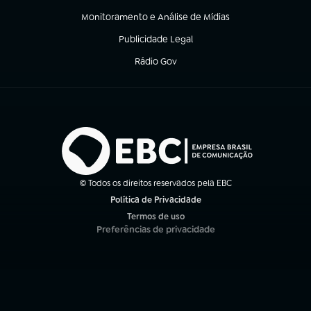
Monitoramento e Análise de Mídias
(abre em nova aba)
Publicidade Legal
(abre em nova aba)
Rádio Gov
(abre em nova aba)
© Todos os direitos reservados pela EBC
Política de Privacidade
(abre em nova aba)
Termos de uso
(abre em nova aba)
Preferências de privacidade