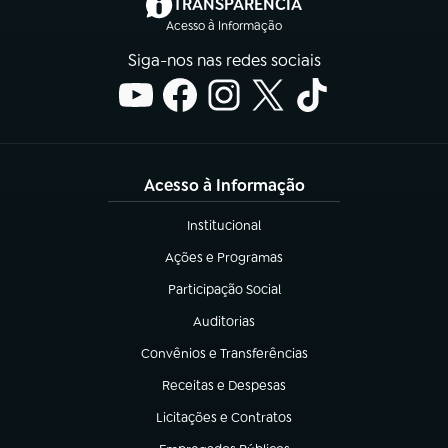
(abre em nova aba)
TRANSPARÊNCIA
Acesso à Informação
Siga-nos nas redes sociais
Acesso à Informação
Institucional
(abre em nova aba)
Ações e Programas
(abre em nova aba)
Participação Social
(abre em nova aba)
Auditorias
(abre em nova aba)
Convênios e Transferências
(abre em nova aba)
Receitas e Despesas
(abre em nova aba)
Licitações e Contratos
(abre em nova aba)