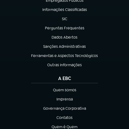
Empregados Públicos
(abre em nova aba)
Informações Classificadas
(abre em nova aba)
SIC
(abre em nova aba)
Perguntas Frequentes
(abre em nova aba)
Dados Abertos
(abre em nova aba)
Sanções Administrativas
(abre em nova aba)
Ferramentas e Aspectos Tecnológicos
(abre em nova aba)
Outras Informações
(abre em nova aba)
A EBC
Quem somos
(abre em nova aba)
Imprensa
(abre em nova aba)
Governança Corporativa
(abre em nova aba)
Contatos
(abre em nova aba)
Quem é Quem
(abre em nova aba)