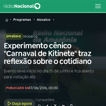
MENU
Programas
Mosaico
Mosaico
EPISÓDIO
Experimento cênico
Buscar
na
"Carnaval de Kitinete" traz
Rádio
Buscar
reflexão sobre o cotidiano
Nacional
Evento teve início no dia 15 de junho e fica aberto
AO VIVO
para visitação até
01
INÍCIO
17/06/2016, 00:00
PUBLICADO EM
Compartilhe
02
A RÁDIO
Ouça agora