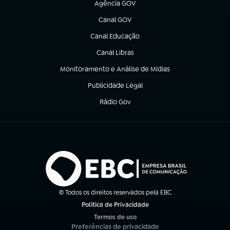
Agência GOV
(abre em nova aba)
Canal GOV
(abre em nova aba)
Canal Educação
(abre em nova aba)
Canal Libras
(abre em nova aba)
Monitoramento e Análise de Mídias
(abre em nova aba)
Publicidade Legal
(abre em nova aba)
Rádio Gov
(abre em nova aba)
© Todos os direitos reservados pela EBC
Política de Privacidade
(abre em nova aba)
Termos de uso
(abre em nova aba)
Preferências de privacidade