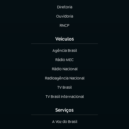
Diretoria
(abre em nova aba)
Ouvidoria
(abre em nova aba)
RNCP
(abre em nova aba)
Veículos
Agência Brasil
(abre em nova aba)
Rádio MEC
(abre em nova aba)
Rádio Nacional
Radioagência Nacional
(abre em nova aba)
TV Brasil
(abre em nova aba)
TV Brasil Internacional
(abre em nova aba)
Serviços
A Voz do Brasil
(abre em nova aba)