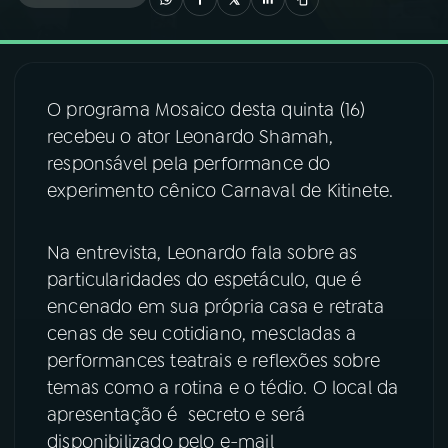
03
PROGRAMAÇÃO
O programa Mosaico desta quinta (16)
04
PROGRAMAS
recebeu o ator Leonardo Shamah,
responsável pela performance do
05
PODCASTS
experimento cênico Carnaval de Kitinete.
06
VIDEOCASTS
Na entrevista, Leonardo fala sobre as
particularidades do espetáculo, que é
encenado em sua própria casa e retrata
07
ÚLTIMAS
cenas de seu cotidiano, mescladas a
performances teatrais e reflexões sobre
08
FESTIVAL DE MÚSICA
temas como a rotina e o tédio. O local da
apresentação é secreto e será
disponibilizado pelo e-mail
ACOMPANHE A RÁDIO NACIONAL