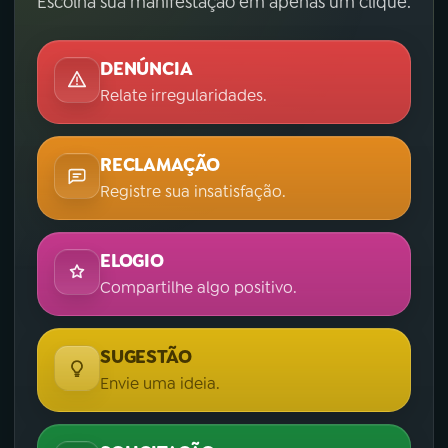
Escolha sua manifestação em apenas um clique.
DENÚNCIA
Relate irregularidades.
RECLAMAÇÃO
Registre sua insatisfação.
ELOGIO
Compartilhe algo positivo.
SUGESTÃO
Envie uma ideia.