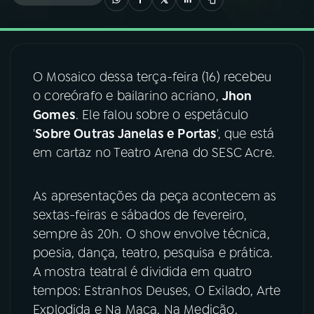
03
PROGRAMAÇÃO
O Mosaico dessa terça-feira (16) recebeu
04
PROGRAMAS
o coreórafo e bailarino acriano,
Jhon
Gomes
. Ele falou sobre o espetáculo
05
PODCASTS
'
Sobre Outras Janelas e Portas
', que está
em cartaz no Teatro Arena do SESC Acre.
06
VIDEOCASTS
As apresentações da peça acontecem as
sextas-feiras e sábados de fevereiro,
07
ÚLTIMAS
sempre às 20h. O show envolve técnica,
poesia, dança, teatro, pesquisa e prática.
08
FESTIVAL DE MÚSICA
A mostra teatral é dividida em quatro
tempos: Estranhos Deuses, O Exilado, Arte
Explodida e Na Maca, Na Medição.
ACOMPANHE A RÁDIO NACIONAL