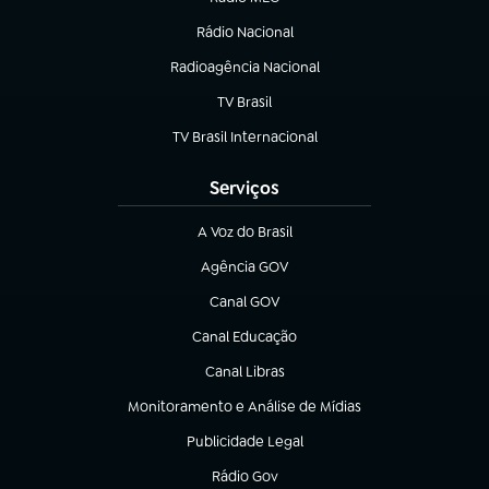
(abre em nova aba)
Rádio Nacional
Radioagência Nacional
(abre em nova aba)
TV Brasil
(abre em nova aba)
TV Brasil Internacional
(abre em nova aba)
Serviços
A Voz do Brasil
(abre em nova aba)
Agência GOV
(abre em nova aba)
Canal GOV
(abre em nova aba)
Canal Educação
(abre em nova aba)
Canal Libras
(abre em nova aba)
Monitoramento e Análise de Mídias
(abre em nova aba)
Publicidade Legal
(abre em nova aba)
Rádio Gov
(abre em nova aba)