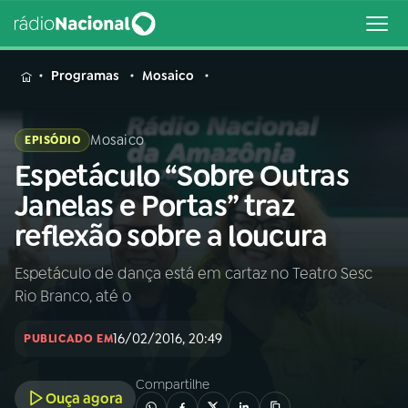
MENU
Programas
Mosaico
Mosaico
EPISÓDIO
Espetáculo “Sobre Outras
Buscar
na
Janelas e Portas” traz
Rádio
Buscar
reflexão sobre a loucura
Nacional
Espetáculo de dança está em cartaz no Teatro Sesc
AO VIVO
Rio Branco, até o
01
INÍCIO
16/02/2016, 20:49
PUBLICADO EM
Compartilhe
02
A RÁDIO
Ouça agora