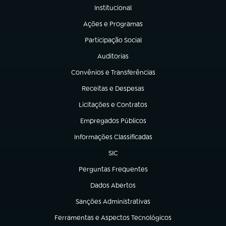
Institucional
(abre em nova aba)
Ações e Programas
(abre em nova aba)
Participação Social
(abre em nova aba)
Auditorias
(abre em nova aba)
Convênios e Transferências
(abre em nova aba)
Receitas e Despesas
(abre em nova aba)
Licitações e Contratos
(abre em nova aba)
Empregados Públicos
(abre em nova aba)
Informações Classificadas
(abre em nova aba)
SIC
(abre em nova aba)
Perguntas Frequentes
(abre em nova aba)
Dados Abertos
(abre em nova aba)
Sanções Administrativas
(abre em nova aba)
Ferramentas e Aspectos Tecnológicos
(abre em nova aba)