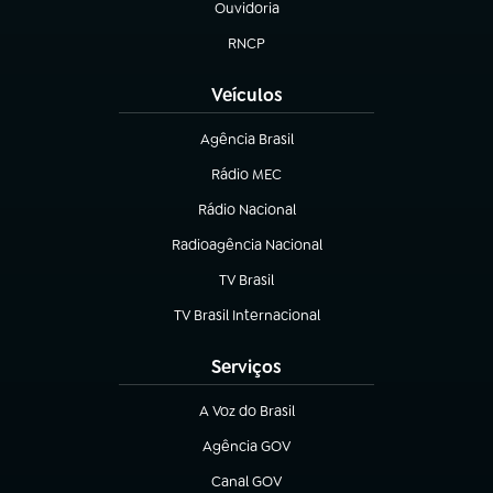
Ouvidoria
(abre em nova aba)
RNCP
(abre em nova aba)
Veículos
Agência Brasil
(abre em nova aba)
Rádio MEC
(abre em nova aba)
Rádio Nacional
Radioagência Nacional
(abre em nova aba)
TV Brasil
(abre em nova aba)
TV Brasil Internacional
(abre em nova aba)
Serviços
A Voz do Brasil
(abre em nova aba)
Agência GOV
(abre em nova aba)
Canal GOV
(abre em nova aba)