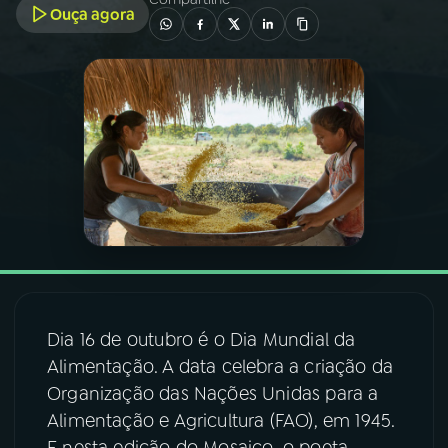
Ouça agora
03
PROGRAMAÇÃO
04
PROGRAMAS
05
PODCASTS
06
VIDEOCASTS
07
ÚLTIMAS
Dia 16 de outubro é o Dia Mundial da
Alimentação. A data celebra a criação da
08
FESTIVAL DE MÚSICA
Organização das Nações Unidas para a
Alimentação e Agricultura (FAO), em 1945.
ACOMPANHE A RÁDIO NACIONAL
E nesta edição do Mosaico, o poeta,