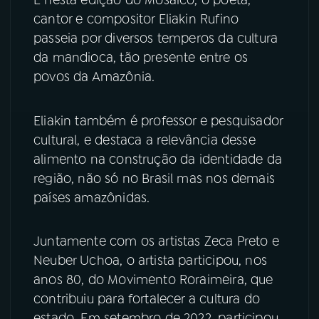
cantor e compositor Eliakin Rufino
YouTube
Facebook
passeia por diversos temperos da cultura
da mandioca, tão presente entre os
Instagram
X
povos da Amazônia.
TikTok
Eliakin também é professor e pesquisador
cultural, e destaca a relevância desse
alimento na construção da identidade da
região, não só no Brasil mas nos demais
países amazônidas.
Juntamente com os artistas Zeca Preto e
Neuber Uchoa, o artista participou, nos
anos 80, do Movimento Roraimeira, que
contribuiu para fortalecer a cultura do
estado. Em setembro de 2022, participou