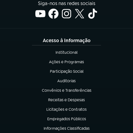
Siga-nos nas redes sociais
Acesso à Informação
Institucional
(abre em nova aba)
Ações e Programas
(abre em nova aba)
Participação Social
(abre em nova aba)
Auditorias
(abre em nova aba)
Convênios e Transferências
(abre em nova aba)
Receitas e Despesas
(abre em nova aba)
Licitações e Contratos
(abre em nova aba)
Empregados Públicos
(abre em nova aba)
Informações Classificadas
(abre em nova aba)