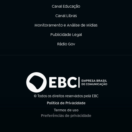
Canal Educação
(abre em nova aba)
Canal Libras
(abre em nova aba)
Monitoramento e Análise de Mídias
(abre em nova aba)
Publicidade Legal
(abre em nova aba)
Rádio Gov
(abre em nova aba)
© Todos os direitos reservados pela EBC
Política de Privacidade
(abre em nova aba)
Termos de uso
(abre em nova aba)
Preferências de privacidade