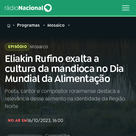
MENU
Programas
Mosaico
Mosaico
EPISÓDIO
Eliakin Rufino exalta a
Buscar
na
cultura da mandioca no Dia
Rádio
Buscar
Mundial da Alimentação
Nacional
Poeta, cantor e compositor roraimense destaca a
AO VIVO
relevância desse alimento na identidade da Região
Norte
01
INÍCIO
16/10/2023, 16:00
NO AR EM
02
A RÁDIO
Compartilhe