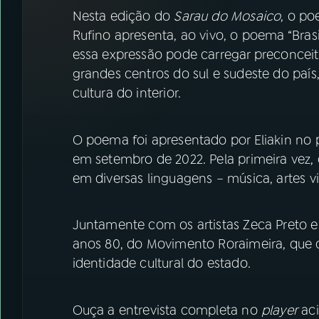
07
ÚLTIMAS
Nesta edição do
Sarau do Mosaico
, o po
Rufino apresenta, ao vivo, o poema “Bras
08
FESTIVAL DE MÚSICA
essa expressão pode carregar preconceit
grandes centros do sul e sudeste do país
cultura do interior.
ACOMPANHE A RÁDIO NACIONAL
YouTube
Facebook
O poema foi apresentado por Eliakin no
em setembro de 2022. Pela primeira vez, o
Instagram
X
em diversas linguagens – música, artes vi
TikTok
Juntamente com os artistas Zeca Preto e 
anos 80, do Movimento Roraimeira, que 
identidade cultural do estado.
Ouça a entrevista completa no
player
ac