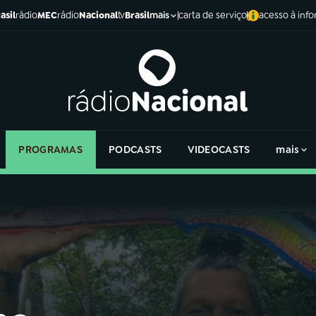
asil
rádio
MEC
rádio
Nacional
tv
Brasil
carta de serviço
acesso à inf
mais
PROGRAMAS
PODCASTS
VIDEOCASTS
mais