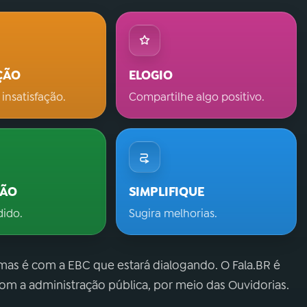
ÇÃO
ELOGIO
 insatisfação.
Compartilhe algo positivo.
ÇÃO
SIMPLIFIQUE
dido.
Sugira melhorias.
 mas é com a EBC que estará dialogando. O Fala.BR é
m a administração pública, por meio das Ouvidorias.