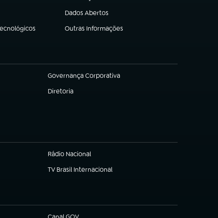
(abre em nova aba)
Dados Abertos
(abre em nova aba)
Tecnológicos
Outras Informações
(abre em nova aba)
Governança Corporativa
(abre em nova aba)
Diretoria
(abre em nova aba)
Rádio Nacional
TV Brasil Internacional
(abre em nova aba)
Canal GOV