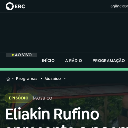
agência
Br
AO VIVO
INÍCIO
A RÁDIO
PROGRAMAÇÃO
MENU
Programas
Mosaico
Buscar
na
Mosaico
EPISÓDIO
Rádio
Buscar
Nacional
Eliakin Rufino
Buscar
na
Rádio
AO VIVO