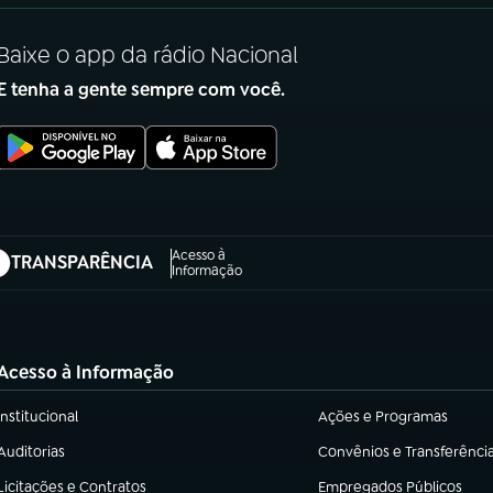
Baixe o app da rádio Nacional
E tenha a gente sempre com você.
Acesso à
TRANSPARÊNCIA
abre em nova aba)
Informação
Acesso à Informação
Institucional
Ações e Programas
(abre em nova aba)
(abre em nova aba)
Auditorias
Convênios e Transferênci
(abre em nova aba)
(abre em nova aba)
Licitações e Contratos
Empregados Públicos