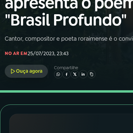
apresenta o poe
Nacional
"Brasil Profundo"
01
INÍCIO
02
A RÁDIO
Cantor, compositor e poeta roraimense é o conv
25/07/2023, 23:43
NO AR EM
03
PROGRAMAÇÃO
Compartilhe
Ouça agora
04
PROGRAMAS
05
PODCASTS
06
VIDEOCASTS