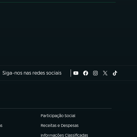
Siga-nos nas redes sociais
Participação Social
(abre em nova aba)
as
Receitas e Despesas
(abre em nova aba)
Informações Classificadas