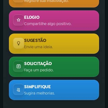
Registre sua insatisfação.
ELOGIO
Compartilhe algo positivo.
SUGESTÃO
Envie uma ideia.
SOLICITAÇÃO
Faça um pedido.
SIMPLIFIQUE
Sugira melhorias.