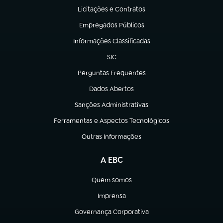
Licitações e Contratos
(abre em nova aba)
Empregados Públicos
(abre em nova aba)
Informações Classificadas
(abre em nova aba)
SIC
(abre em nova aba)
Perguntas Frequentes
(abre em nova aba)
Dados Abertos
(abre em nova aba)
Sanções Administrativas
(abre em nova aba)
Ferramentas e Aspectos Tecnológicos
(abre em nova aba)
Outras Informações
(abre em nova aba)
A EBC
Quem somos
(abre em nova aba)
Imprensa
(abre em nova aba)
Governança Corporativa
(abre em nova aba)