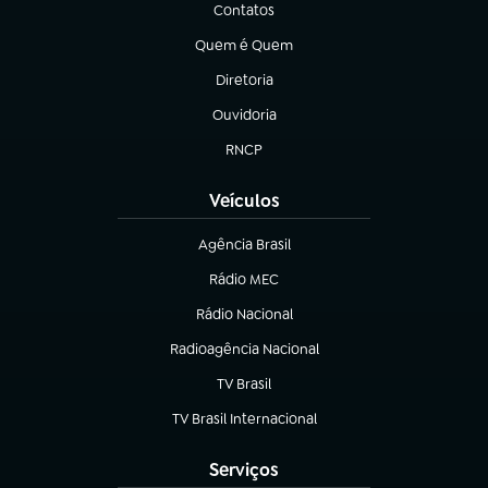
Contatos
(abre em nova aba)
Quem é Quem
(abre em nova aba)
Diretoria
(abre em nova aba)
Ouvidoria
(abre em nova aba)
RNCP
(abre em nova aba)
Veículos
Agência Brasil
(abre em nova aba)
Rádio MEC
(abre em nova aba)
Rádio Nacional
Radioagência Nacional
(abre em nova aba)
TV Brasil
(abre em nova aba)
TV Brasil Internacional
(abre em nova aba)
Serviços