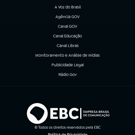
A Voz do Brasil
(abre em nova aba)
Agência GOV
(abre em nova aba)
Canal GOV
(abre em nova aba)
Canal Educação
(abre em nova aba)
Canal Libras
(abre em nova aba)
Monitoramento e Análise de Mídias
(abre em nova aba)
Publicidade Legal
(abre em nova aba)
Rádio Gov
(abre em nova aba)
© Todos os direitos reservados pela EBC
Política de Privacidade