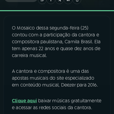
03
PROGRAMAÇÃO
O Mosaico dessa segunda-feira (25)
04
PROGRAMAS
contou com a participação da cantora e
compositora paulistana, Camila Brasil. Ela
05
PODCASTS
tem apenas 22 anos e quase dez anos de
carreira musical.
06
VIDEOCASTS
A cantora e compositora é uma das
apostas musicais do site especializado
07
ÚLTIMAS
em conteúdo musical, Deezer para 2016.
08
FESTIVAL DE MÚSICA
Clique aqui
baixar músicas gratuitamente
e acessar as redes sociais da cantora.
ACOMPANHE A RÁDIO NACIONAL