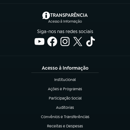
(abre em nova aba)
TRANSPARÊNCIA
Acesso à Informação
Siga-nos nas redes sociais
Acesso à Informação
Institucional
(abre em nova aba)
Ações e Programas
(abre em nova aba)
Participação Social
(abre em nova aba)
Auditorias
(abre em nova aba)
Convênios e Transferências
(abre em nova aba)
Receitas e Despesas
(abre em nova aba)