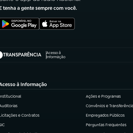
E tenha a gente sempre com você.
Acesso à
TRANSPARÊNCIA
abre em nova aba)
Informação
Acesso à Informação
Institucional
Ações e Programas
(abre em nova aba)
(abre em nova aba)
Auditorias
Convênios e Transferênci
(abre em nova aba)
(abre em nova aba)
Licitações e Contratos
Empregados Públicos
(abre em nova aba)
(abre em nova aba)
SIC
Perguntas Frequentes
(abre em nova aba)
(abre em nova aba)