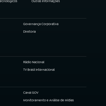
Tecnológicos
Outras Informações
(abre em nova aba)
Governança Corporativa
(abre em nova aba)
Diretoria
(abre em nova aba)
Rádio Nacional
TV Brasil Internacional
(abre em nova aba)
Canal GOV
(abre em nova aba)
Monitoramento e Análise de Mídias
(abre em nova aba)