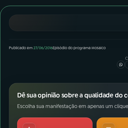
07
ÚLTIMAS
08
FESTIVAL DE MÚSICA
ACOMPANHE A RÁDIO NACIONAL
Publicado em
27/06/2016
Episódio
do programa
Mosaico
YouTube
Facebook
C
Instagram
X
TikTok
Dê sua opinião sobre a qualidade do 
Escolha sua manifestação em apenas um clique