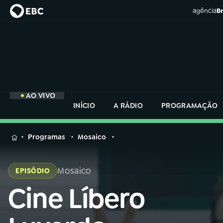
agência
Br
AO VIVO
INÍCIO
A RÁDIO
PROGRAMAÇÃO
MENU
Programas
Mosaico
Buscar
na
Mosaico
EPISÓDIO
Rádio
Buscar
Nacional
Cine Líbero
Buscar
na
Rádio
AO VIVO