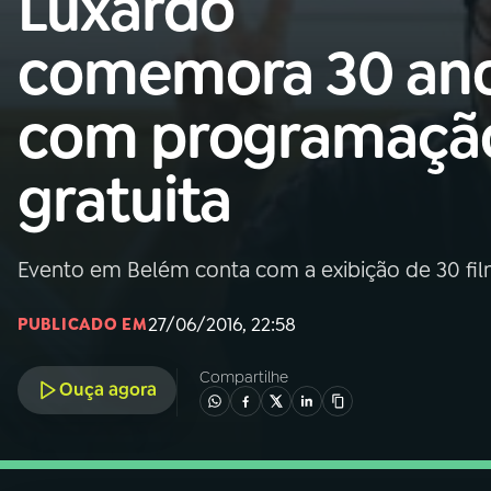
Luxardo
Nacional
comemora 30 an
01
INÍCIO
com programaçã
02
A RÁDIO
gratuita
03
PROGRAMAÇÃO
Evento em Belém conta com a exibição de 30 fi
04
PROGRAMAS
27/06/2016, 22:58
PUBLICADO EM
05
PODCASTS
Compartilhe
Ouça agora
06
VIDEOCASTS