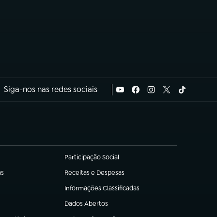
Siga-nos nas redes sociais
Participação Social
(abre em nova aba)
as
Receitas e Despesas
(abre em nova aba)
Informações Classificadas
(abre em nova aba)
Dados Abertos
(abre em nova aba)