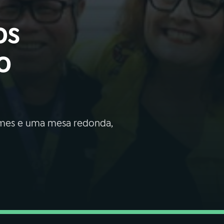
os
o
lmes e uma mesa redonda,