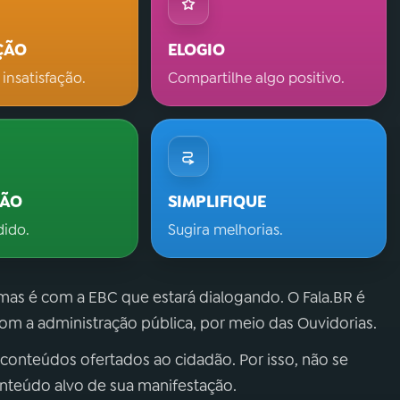
ÇÃO
ELOGIO
 insatisfação.
Compartilhe algo positivo.
ÇÃO
SIMPLIFIQUE
dido.
Sugira melhorias.
 mas é com a EBC que estará dialogando. O Fala.BR é
m a administração pública, por meio das Ouvidorias.
 conteúdos ofertados ao cidadão. Por isso, não se
onteúdo alvo de sua manifestação.