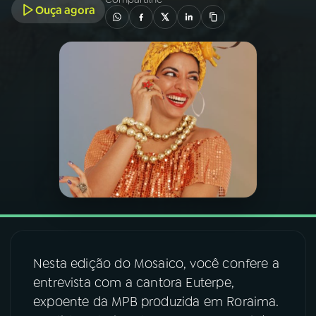
Ouça agora
03
PROGRAMAÇÃO
04
PROGRAMAS
05
PODCASTS
06
VIDEOCASTS
07
ÚLTIMAS
Nesta edição do Mosaico, você confere a
08
FESTIVAL DE MÚSICA
entrevista com a cantora Euterpe,
expoente da MPB produzida em Roraima.
ACOMPANHE A RÁDIO NACIONAL