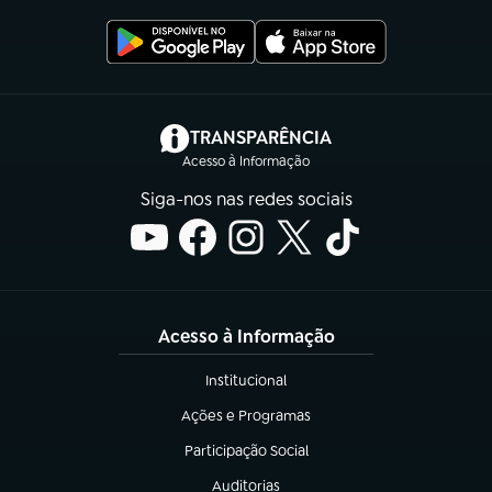
(abre em nova aba)
TRANSPARÊNCIA
Acesso à Informação
Siga-nos nas redes sociais
Acesso à Informação
Institucional
(abre em nova aba)
Ações e Programas
(abre em nova aba)
Participação Social
(abre em nova aba)
Auditorias