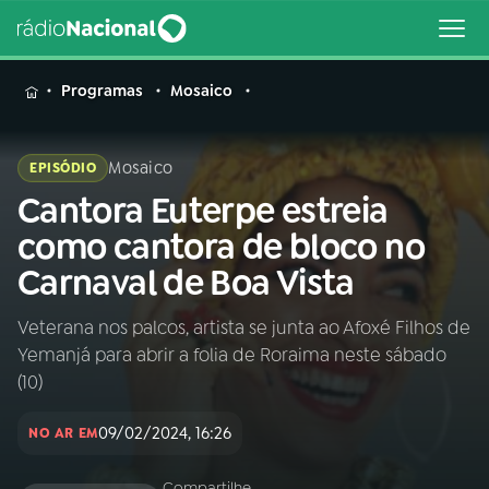
MENU
Programas
Mosaico
Mosaico
EPISÓDIO
Cantora Euterpe estreia
Buscar
na
como cantora de bloco no
Rádio
Buscar
Carnaval de Boa Vista
Nacional
Veterana nos palcos, artista se junta ao Afoxé Filhos de
AO VIVO
Yemanjá para abrir a folia de Roraima neste sábado
(10)
01
INÍCIO
09/02/2024, 16:26
NO AR EM
02
A RÁDIO
Compartilhe