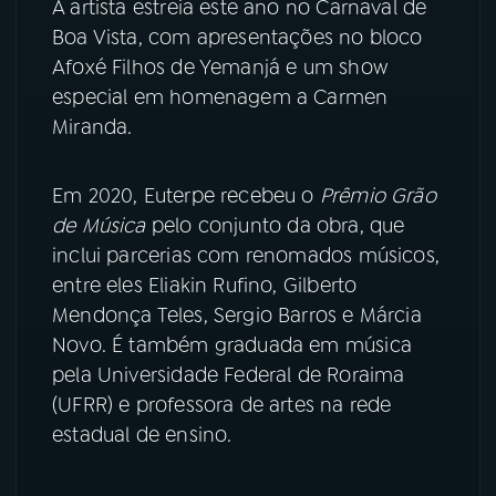
A artista estreia este ano no Carnaval de
Boa Vista, com apresentações no bloco
YouTube
Facebook
Afoxé Filhos de Yemanjá e um show
especial em homenagem a Carmen
Instagram
X
Miranda.
TikTok
Em 2020, Euterpe recebeu o
Prêmio Grão
de Música
pelo conjunto da obra, que
inclui parcerias com renomados músicos,
entre eles Eliakin Rufino, Gilberto
Mendonça Teles, Sergio Barros e Márcia
Novo. É também graduada em música
pela Universidade Federal de Roraima
(UFRR) e professora de artes na rede
estadual de ensino.