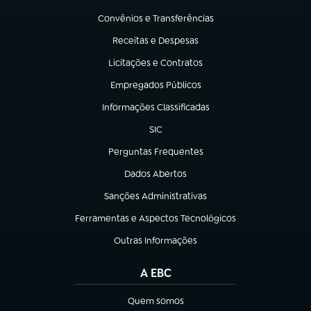
(abre em nova aba)
Convênios e Transferências
(abre em nova aba)
Receitas e Despesas
(abre em nova aba)
Licitações e Contratos
(abre em nova aba)
Empregados Públicos
(abre em nova aba)
Informações Classificadas
(abre em nova aba)
SIC
(abre em nova aba)
Perguntas Frequentes
(abre em nova aba)
Dados Abertos
(abre em nova aba)
Sanções Administrativas
(abre em nova aba)
Ferramentas e Aspectos Tecnológicos
(abre em nova aba)
Outras Informações
(abre em nova aba)
A EBC
Quem somos
(abre em nova aba)