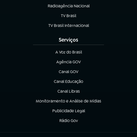
Radioagência Nacional
(abre em nova aba)
TV Brasil
(abre em nova aba)
TV Brasil Internacional
(abre em nova aba)
Serviços
A Voz do Brasil
(abre em nova aba)
Agência GOV
(abre em nova aba)
Canal GOV
(abre em nova aba)
Canal Educação
(abre em nova aba)
Canal Libras
(abre em nova aba)
Monitoramento e Análise de Mídias
(abre em nova aba)
Publicidade Legal
(abre em nova aba)
Rádio Gov
(abre em nova aba)