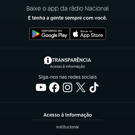
Baixe o app da rádio Nacional
E tenha a gente sempre com você.
(abre em nova aba)
TRANSPARÊNCIA
Acesso à Informação
Siga-nos nas redes sociais
Acesso à Informação
Institucional
(abre em nova aba)