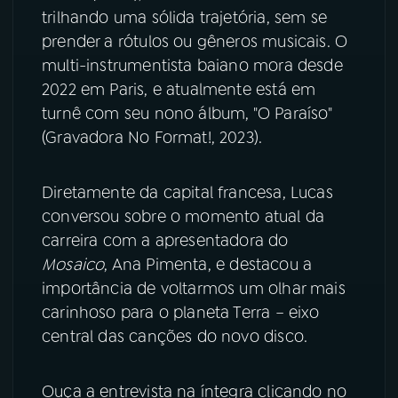
trilhando uma sólida trajetória, sem se
YouTube
Facebook
prender a rótulos ou gêneros musicais. O
multi-instrumentista baiano mora desde
Instagram
X
2022 em Paris, e atualmente está em
turnê com seu nono álbum, "O Paraíso"
TikTok
(Gravadora No Format!, 2023).
Diretamente da capital francesa, Lucas
conversou sobre o momento atual da
carreira com a apresentadora do
Mosaico
, Ana Pimenta, e destacou a
importância de voltarmos um olhar mais
carinhoso para o planeta Terra – eixo
central das canções do novo disco.
Ouça a entrevista na íntegra clicando no