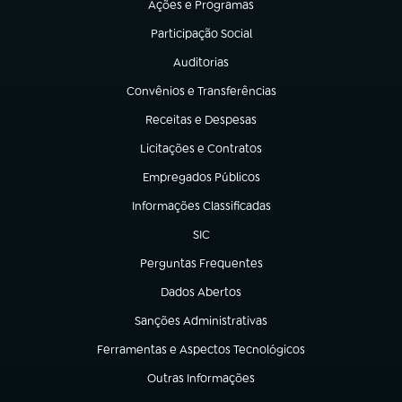
Ações e Programas
(abre em nova aba)
Participação Social
(abre em nova aba)
Auditorias
(abre em nova aba)
Convênios e Transferências
(abre em nova aba)
Receitas e Despesas
(abre em nova aba)
Licitações e Contratos
(abre em nova aba)
Empregados Públicos
(abre em nova aba)
Informações Classificadas
(abre em nova aba)
SIC
(abre em nova aba)
Perguntas Frequentes
(abre em nova aba)
Dados Abertos
(abre em nova aba)
Sanções Administrativas
(abre em nova aba)
Ferramentas e Aspectos Tecnológicos
(abre em nova aba)
Outras Informações
(abre em nova aba)