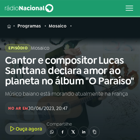
MENU
Programas
Mosaico
Mosaico
EPISÓDIO
Cantor e compositor Lucas
Buscar
na
Santtana declara amor ao
Rádio
Buscar
planeta no álbum "O Paraíso"
Nacional
Músico baiano está morando atualmente na França
AO VIVO
30/06/2023, 20:47
NO AR EM
01
INÍCIO
Compartilhe
Ouça agora
02
A RÁDIO