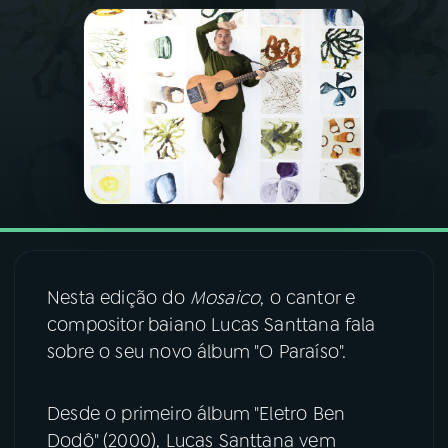
03
PROGRAMAÇÃO
04
PROGRAMAS
05
PODCASTS
06
VIDEOCASTS
Nesta edição do
Mosaico
, o cantor e
07
ÚLTIMAS
compositor baiano Lucas Santtana fala
sobre o seu novo álbum "O Paraíso".
08
FESTIVAL DE MÚSICA
Desde o primeiro álbum "Eletro Ben
Dodô" (2000), Lucas Santtana vem
ACOMPANHE A RÁDIO NACIONAL