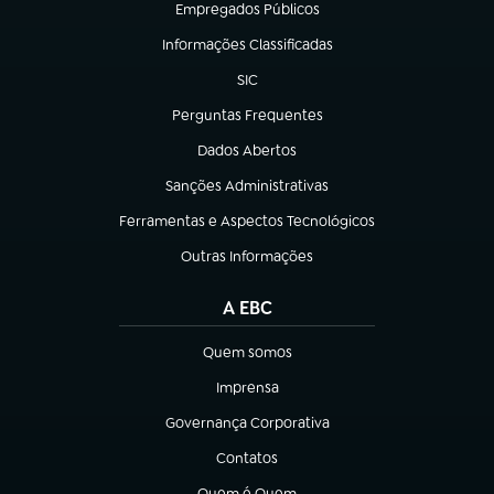
Empregados Públicos
(abre em nova aba)
Informações Classificadas
(abre em nova aba)
SIC
(abre em nova aba)
Perguntas Frequentes
(abre em nova aba)
Dados Abertos
(abre em nova aba)
Sanções Administrativas
(abre em nova aba)
Ferramentas e Aspectos Tecnológicos
(abre em nova aba)
Outras Informações
(abre em nova aba)
A EBC
Quem somos
(abre em nova aba)
Imprensa
(abre em nova aba)
Governança Corporativa
(abre em nova aba)
Contatos
(abre em nova aba)
Quem é Quem