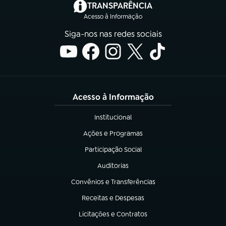
(abre em nova aba)
TRANSPARÊNCIA
Acesso à Informação
Siga-nos nas redes sociais
Acesso à Informação
Institucional
(abre em nova aba)
Ações e Programas
(abre em nova aba)
Participação Social
(abre em nova aba)
Auditorias
(abre em nova aba)
Convênios e Transferências
(abre em nova aba)
Receitas e Despesas
(abre em nova aba)
Licitações e Contratos
(abre em nova aba)