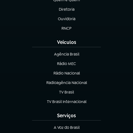
(abre em nova aba)
Diretoria
(abre em nova aba)
Ouvidoria
(abre em nova aba)
RNCP
(abre em nova aba)
Veículos
Agência Brasil
(abre em nova aba)
Rádio MEC
(abre em nova aba)
Rádio Nacional
Radioagência Nacional
(abre em nova aba)
TV Brasil
(abre em nova aba)
TV Brasil Internacional
(abre em nova aba)
Serviços
A Voz do Brasil
(abre em nova aba)