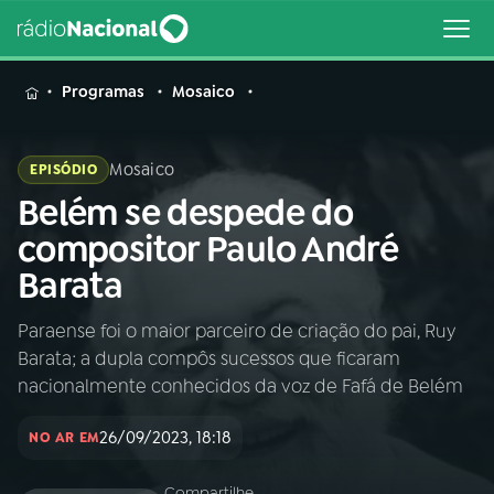
MENU
Programas
Mosaico
Mosaico
EPISÓDIO
Belém se despede do
Buscar
na
compositor Paulo André
Rádio
Buscar
Barata
Nacional
Paraense foi o maior parceiro de criação do pai, Ruy
AO VIVO
Barata; a dupla compôs sucessos que ficaram
nacionalmente conhecidos da voz de Fafá de Belém
01
INÍCIO
26/09/2023, 18:18
NO AR EM
02
A RÁDIO
Compartilhe