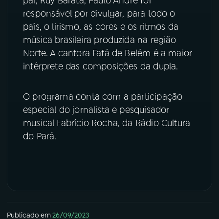
pai, Ruy Barata, Paulo André foi
responsável por divulgar, para todo o
YouTube
Facebook
país, o lirismo, as cores e os ritmos da
música brasileira produzida na região
Instagram
X
Norte. A cantora Fafá de Belém é a maior
intérprete das composições da dupla.
TikTok
O programa conta com a participação
especial do jornalista e pesquisador
musical Fabrício Rocha, da Rádio Cultura
do Pará.
Publicado em
26/09/2023