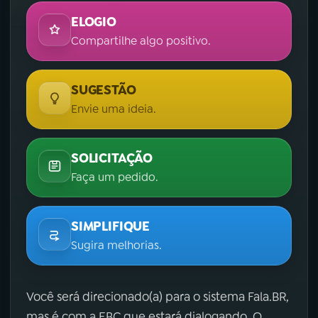
ELOGIO
Compartilhe algo positivo.
SUGESTÃO
Envie uma ideia.
SOLICITAÇÃO
Faça um pedido.
SIMPLIFIQUE
Sugira melhorias.
Você será direcionado(a) para o sistema Fala.BR,
mas é com a EBC que estará dialogando. O