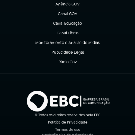
Agência GOV
(abre em nova aba)
Canal GOV
(abre em nova aba)
Canal Educação
(abre em nova aba)
Canal Libras
(abre em nova aba)
Monitoramento e Análise de Mídias
(abre em nova aba)
Publicidade Legal
(abre em nova aba)
Rádio Gov
(abre em nova aba)
© Todos os direitos reservados pela EBC
Política de Privacidade
(abre em nova aba)
Termos de uso
(abre em nova aba)