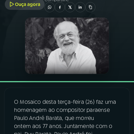
Ouça agora
03
PROGRAMAÇÃO
04
PROGRAMAS
05
PODCASTS
06
VIDEOCASTS
07
ÚLTIMAS
O Mosaico desta terça-feira (26) faz uma
homenagem ao compositor paraense
08
FESTIVAL DE MÚSICA
Paulo André Barata, que morreu
ontem aos 77 anos. Juntamente com o
ACOMPANHE A RÁDIO NACIONAL