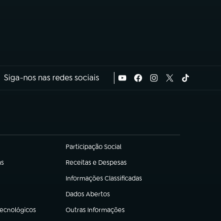
Siga-nos nas redes sociais
Participação Social
(abre em nova aba)
as
Receitas e Despesas
(abre em nova aba)
Informações Classificadas
(abre em nova aba)
Dados Abertos
(abre em nova aba)
Tecnológicos
Outras Informações
(abre em nova aba)