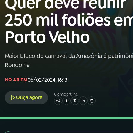
Quer deve reunir
Nacional
250 mil foliões e
01
INÍCIO
Porto Velho
02
A RÁDIO
Maior bloco de carnaval da Amazônia é patrimônio
03
PROGRAMAÇÃO
Rondônia
04
PROGRAMAS
06/02/2024, 16:13
NO AR EM
Compartilhe
05
PODCASTS
Ouça agora
06
VIDEOCASTS