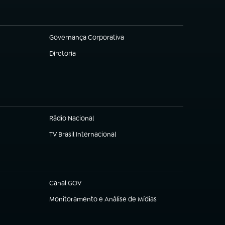
Governança Corporativa
(abre em nova aba)
Diretoria
(abre em nova aba)
Rádio Nacional
TV Brasil Internacional
(abre em nova aba)
Canal GOV
(abre em nova aba)
Monitoramento e Análise de Mídias
(abre em nova aba)