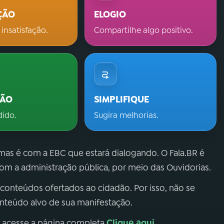
ÇÃO
ELOGIO
 insatisfação.
Compartilhe algo positivo.
ÇÃO
SIMPLIFIQUE
dido.
Sugira melhorias.
 mas é com a EBC que estará dialogando. O Fala.BR é
m a administração pública, por meio das Ouvidorias.
 conteúdos ofertados ao cidadão. Por isso, não se
onteúdo alvo de sua manifestação.
Clique aqui
, acesse a página completa
.