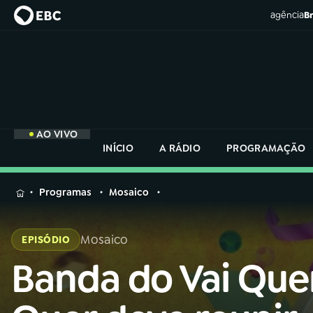
agência
Br
AO VIVO
INÍCIO
A RÁDIO
PROGRAMAÇÃO
MENU
Programas
Mosaico
Buscar
na
Mosaico
EPISÓDIO
Rádio
Buscar
Nacional
Banda do Vai Qu
Buscar
na
Rádio
AO VIVO