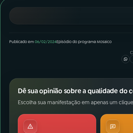
07
ÚLTIMAS
08
FESTIVAL DE MÚSICA
ACOMPANHE A RÁDIO NACIONAL
Publicado em
06/02/2024
Episódio
do programa
Mosaico
C
YouTube
Facebook
Instagram
X
TikTok
Dê sua opinião sobre a qualidade do 
Escolha sua manifestação em apenas um clique