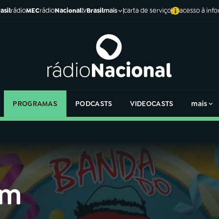
asil
rádio
MEC
rádio
Nacional
tv
Brasil
carta de serviço
acesso à inf
mais
PROGRAMAS
PODCASTS
VIDEOCASTS
mais
em