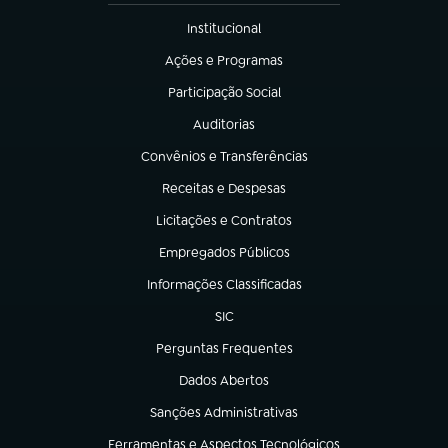
Institucional
(abre em nova aba)
Ações e Programas
(abre em nova aba)
Participação Social
(abre em nova aba)
Auditorias
(abre em nova aba)
Convênios e Transferências
(abre em nova aba)
Receitas e Despesas
(abre em nova aba)
Licitações e Contratos
(abre em nova aba)
Empregados Públicos
(abre em nova aba)
Informações Classificadas
(abre em nova aba)
SIC
(abre em nova aba)
Perguntas Frequentes
(abre em nova aba)
Dados Abertos
(abre em nova aba)
Sanções Administrativas
(abre em nova aba)
Ferramentas e Aspectos Tecnológicos