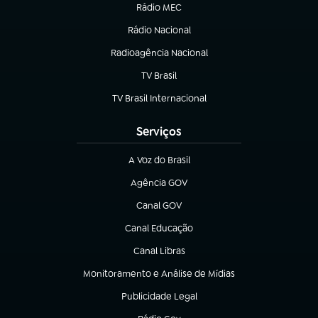
Rádio MEC
(abre em nova aba)
Rádio Nacional
Radioagência Nacional
(abre em nova aba)
TV Brasil
(abre em nova aba)
TV Brasil Internacional
(abre em nova aba)
Serviços
A Voz do Brasil
(abre em nova aba)
Agência GOV
(abre em nova aba)
Canal GOV
(abre em nova aba)
Canal Educação
(abre em nova aba)
Canal Libras
(abre em nova aba)
Monitoramento e Análise de Mídias
(abre em nova aba)
Publicidade Legal
(abre em nova aba)