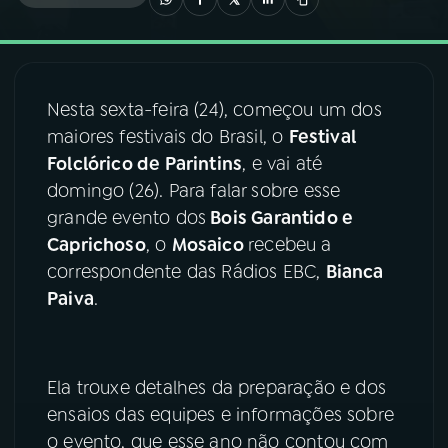
03
PROGRAMAÇÃO
Nesta sexta-feira (24), começou um dos
04
PROGRAMAS
maiores festivais do Brasil, o
Festival
Folclórico de Parintins
, e vai até
05
PODCASTS
domingo (26). Para falar sobre esse
grande evento dos
Bois Garantido e
Caprichoso
, o
Mosaico
recebeu a
06
VIDEOCASTS
correspondente das Rádios EBC,
Bianca
Paiva
.
07
ÚLTIMAS
08
FESTIVAL DE MÚSICA
Ela trouxe detalhes da preparação e dos
ensaios das equipes e informações sobre
o evento, que esse ano não contou com
ACOMPANHE A RÁDIO NACIONAL