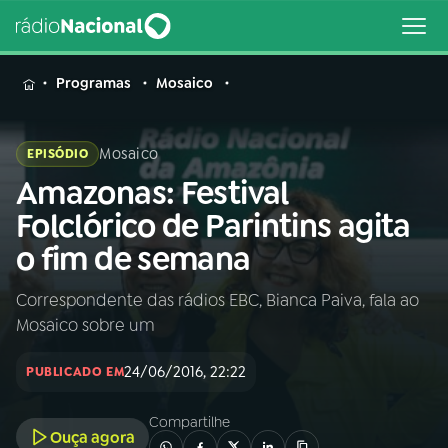
MENU
Programas
Mosaico
Mosaico
EPISÓDIO
Amazonas: Festival
Buscar
na
Folclórico de Parintins agita
Rádio
Buscar
o fim de semana
Nacional
Correspondente das rádios EBC, Bianca Paiva, fala ao
AO VIVO
Mosaico sobre um
01
INÍCIO
24/06/2016, 22:22
PUBLICADO EM
Compartilhe
02
A RÁDIO
Ouça agora